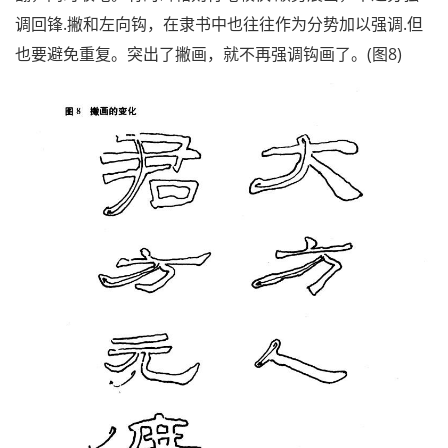
调回锋.撇和左向钩，在隶书中也往往作为分势加以强调.但
也要避免重复。突出了撇画，就不再强调钩画了。(图8)