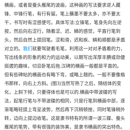
横画，或者是蚕头雁尾的波画，这种画的写法要求逆人藏
锋、中锋行笔，有行有留。笔上蘸墨不要太多，亦不要太
干，书写时有涩感便可。具体写法:立锋笔，笔身先向左逆
按，然后向右涩行，随着涩、迟、鳞的感觉，平直行笔到
头，然后自然上提回笔。涩和滑，迟和疾、鳞和顺都是矛盾
对立的。
我们
就要驾驶着毛笔，利用这一对对矛盾着的力，
写出线条的形象的和力的运动美，以期写出浑厚丰腆或劲健
挺拔的趣味，切忌卧笔后拖.汉碑的横画一般都是平直的。
但有些碑帖的横画也有略下弯，或略上翘的。一般不要像楷
书那样，向右上方斜。(图3)当然写熟了之后，随结体的变
化，上斜下倾，只要得体也是可以的.横画中带波碟的写
法，起笔行笔与不带波碟的相同，只是行笔到横画中部，逐
渐笔略轻提上弯呈波势，然后再下沉稍顿挫，同时笔锋稍外
转，边向上提边收笔。这是隶书特有的所谓一波三碟、蚕头
雁尾的笔势，带有很强的装饰美，是隶书横画的突出特色。