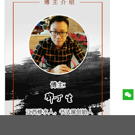
简牍隶书
关于隶书的蚕头雁尾
评论列表
暂无评论
发表评论
不会发表评论（点这里）
好
顶
踩