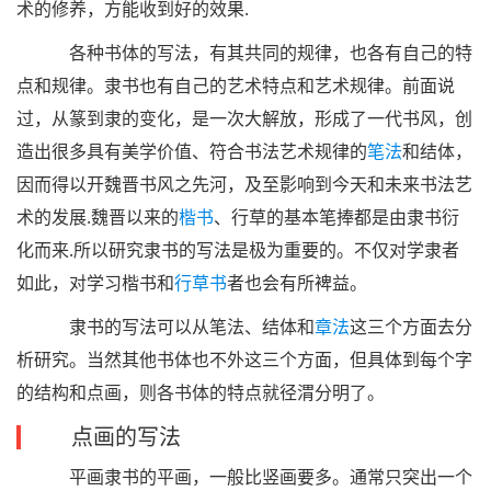
术的修养，方能收到好的效果.
各种书体的写法，有其共同的规律，也各有自己的特
点和规律。隶书也有自己的艺术特点和艺术规律。前面说
过，从篆到隶的变化，是一次大解放，形成了一代书风，创
造出很多具有美学价值、符合书法艺术规律的
笔法
和结体，
因而得以开魏晋书风之先河，及至影响到今天和未来书法艺
术的发展.魏晋以来的
楷书
、行草的基本笔捧都是由隶书衍
化而来.所以研究隶书的写法是极为重要的。不仅对学隶者
如此，对学习楷书和
行草书
者也会有所裨益。
隶书的写法可以从笔法、结体和
章法
这三个方面去分
析研究。当然其他书体也不外这三个方面，但具体到每个字
的结构和点画，则各书体的特点就径渭分明了。
点画的写法
平画隶书的平画，一般比竖画要多。通常只突出一个