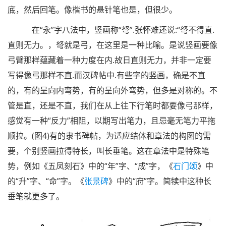
底，然后回笔。像楷书的悬针笔也是，但很少。
在“永”字八法中，竖画称“弩”.张怀难还说:“弩不得直.
直则无力。，弩就是弓，在这里是一种比喻。是说竖画要像
弓臂那样蕴藏着一种力度在内.故日直则无力，并非一定要
写得像弓那样不直.而汉碑帖中.有些字的竖画，确是不直
的，有的呈向内弯势，有的呈向外弯势，但多是对称的。不
管是直，还是不直，我们在从上往下行笔时都要像弓那样，
感觉有一种“反力”相阻，以期写出笔力，且忌毫无笔力平拖
顺拉。(图4)有的隶书碑帖，为适应结体和章法的构图的需
要，个别竖画拉得特长，叫长垂笔。这在章法中是特殊笔
势，例如《五凤刻石》中的“年”字、“成”字，《
石门颂
》中
的“升”字、“命”字。《
张景碑
》中的“府”字。简犊中这种长
垂笔就更多了。