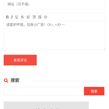
汉隶笔画的方圆与笔法
隶书​蚕头雁尾笔法
​隶书与篆书（篆刻）、楷书
为什么汉代刻石隶书代表汉
的关系
隶最高成渊