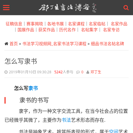
Toggle
navigation
Skip
to
征稿信息
｜
赛事揭晓
｜
各地书展
｜
名家课程
｜
名家临帖
｜
名家作品
main
｜
国展作品
｜
获奖作品
｜
历代名作
｜
名帖集字
｜
名家专访
content
首页
»
书法学习视频网_名家书法学习课程
»
细品书法名帖名碑
怎么写隶书
2019年01月10日 09:30:28
5242
人参与
0
邓丁生
怎么写
隶书
隶书的书写
隶字，作为一种文字交流工具，在当今社会占的位置
已经微乎其微了，主要作为
书法
艺术形态而存在.
书法是抽象艺术。按其所表现的形式，属于
空间
艺术