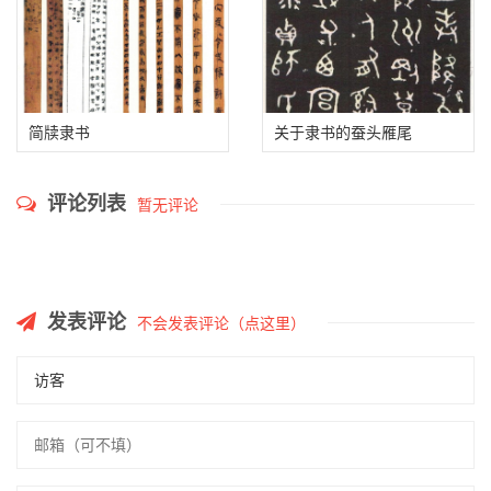
居主）
《广武将军碑》
东汉《张寿碑》隶书
【罕见】汉魏砖文隶书，精
彩绝伦！（高清大图）
【国展书家】郭彦飞 | 书法
刘远明书法作品欣赏
作品欣赏