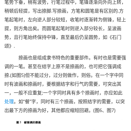
笔势下垂，稍有波势，行笔过程中，笔锋逐渐向外向上转，
稍顿后轻提，写出捺脚.写捺画，方笔和圆笔是有区别的.方
笔起笔时，左向逆人部分较短，收笔时逐渐转为侧锋，轻上
提，则方角出矣。而圆笔起笔时则逆入部分较长，呈波画
势，且行笔始终保持中锋，直至最后仍呈圆势，如《石门
颂》.
捺画也是组成隶书特色的重要部件。有时也是需要强
调的一笔。甚至在结字上原不是捺画的，也可把它强调成
捺.(如图5)但不能过分，过分则做作，则俗。在一个字中同
时有波画和捺画时，要根据结字和行气的需要，可突出其
一，一般不应重复;一个字同时具有多个捺画时，亦应如此
处理
。如“餐”字，同时有三个捺画，按照结字的需要，以突
出最下方的捺画为好，其他都应缩短回避。(图6、图7)