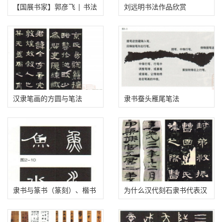
上一篇:
庞中华隶书作品（高清）
下一篇:
隶书笔法
隶书
文章来源：
邓丁生书法篆刻
http://www.dengdingsheng.com/?id=2658
相关推荐
白爽书法作品欣赏（长安易
被忽视的自由与成熟——