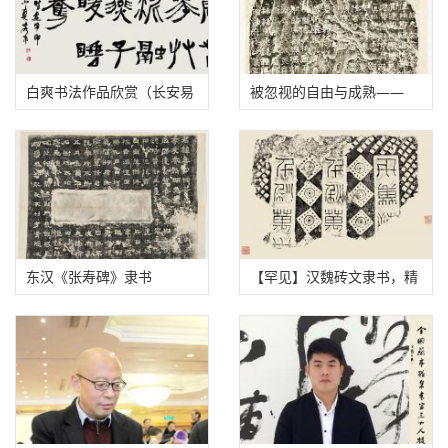
点
，隶书的点画，不管大、小、方、圆、长、短，在
书写时，都不应当一个点来对待而随笔一点.实际上隶书中
的点，都是横画或竖画，撤和捺的浓缩，起笔收笔也要按横
画或竖画，或撇和捺的写法认真对待，避免笔力松懈轻浮.
(图11)
赞 (
0
)
打赏
分享