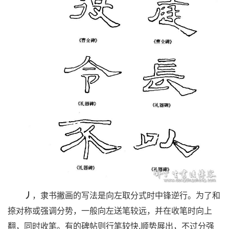
丿
，隶书撇画的写法是向左取分式时中锋逆行。为了和
捺对称或强调分势，一般向左送笔较远，并在收笔时向上
翻，同时收笔。有的碑帖则行笔较快.顺势展出，不过分强