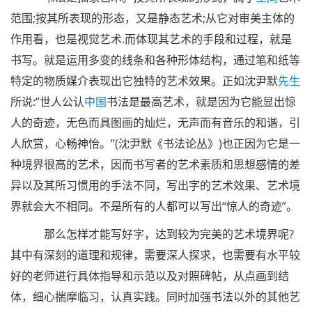
范围;按其所表现的形态，又是静态艺术;从它对审美主体的
作用看，也是视觉艺术.而体现其艺术的手段和过程，就是
书写。就是运用多变的线条和各种形体结构，通过笔和纸等
特定的物质媒介表现出它独特的艺术效果。正如沈尹默
先生
所说:“世人公认
中国
书法是最高艺术，就是因为它能显出惊
人的奇迹，无色而具图画的灿烂，无声而有音乐的和谐，引
人欣赏，心畅神怡。”(沈尹默《书法论丛》)也正因为它是一
种境界很高的艺术，因而书写者的艺术素质和思想感情的差
异以及其所习惯用的手法不同，写出字的艺术效果、艺术境
界就会大不相同。不是所有的人都可以写出“惊人的奇迹”。
那么怎样才能写好字，达到较为完美的艺术境界呢?
其中有深刻的道理和规律，需要深人探求，也需要有水平较
好的老师进行具体指导和示范以及对照碑帖，从点画到结
体，细心揣摩临习，认真实践。同时加强书法以外的其他艺