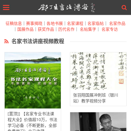
Toggle
navigation
Skip
to
征稿信息
｜
赛事揭晓
｜
各地书展
｜
名家课程
｜
名家临帖
｜
名家作品
main
｜
国展作品
｜
获奖作品
｜
历代名作
｜
名帖集字
｜
名家专访
content
名家书法讲座视频教程
张羽翔国展冲刺班（银川
站）教学视频分享
[置顶]] 【名家专业书法课
程大全】价值超10万，书法
学习必备（不断更新，全部