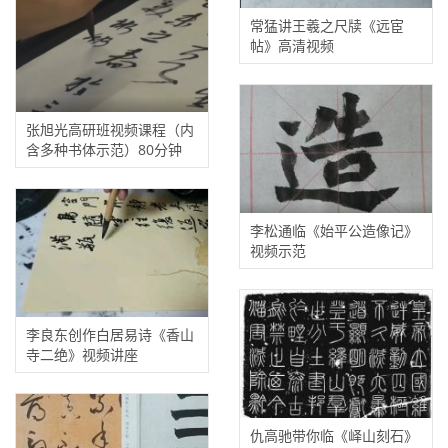
常猛讲王羲之尺牍《远宦
帖》高清视频
张旭光高研班视频课程（内
含多种书体示范）80分钟
李松通临《始平公造像记》
视频示范
李良东创作白居易诗《香山
寺二绝》视频讲座
仇高驰带你临《峄山刻石》