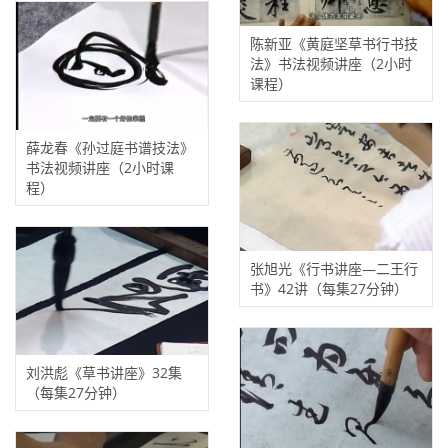
陈新亚《黄庭坚草书行书技
法》书法视频讲座（2小时
课程）
薛龙春《孙过庭书谱技法》
书法视频讲座（2小时课
程）
张旭光《行书讲座—二王行
书》42讲（每集27分钟）
刘洪彪《草书讲座》32集
（每集27分钟）