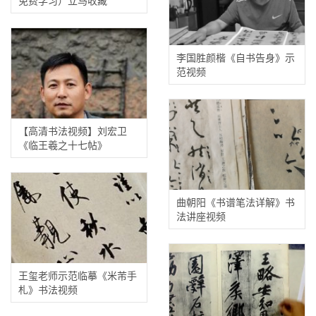
免费学习）立马收藏
李国胜颜楷《自书告身》示
范视频
【高清书法视频】刘宏卫
《临王羲之十七帖》
曲朝阳《书谱笔法详解》书
法讲座视频
王玺老师示范临摹《米芾手
札》书法视频