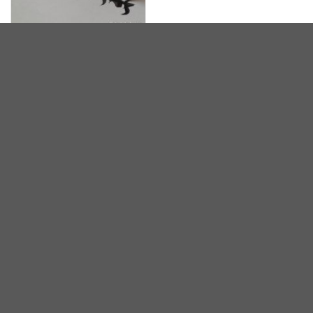
田小华临摹示范《米芾行
书》书法高清视频
李良东先生《书法用笔方
法》视频讲座（半小时）
1
2
3
4
5
6
7
8
9
10
下一页