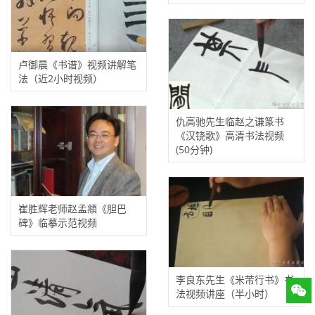
卢御晨《书谱》视频讲解笔
法（近2小时视频）
仇高驰先生临赵之谦篆书
《汉铙歌》高清书法视频
(50分钟)
崔胜辉老师赵孟頫《胆巴
碑》临摹示范视频
李良东先生《米芾行书》书
法视频讲座（半小时）