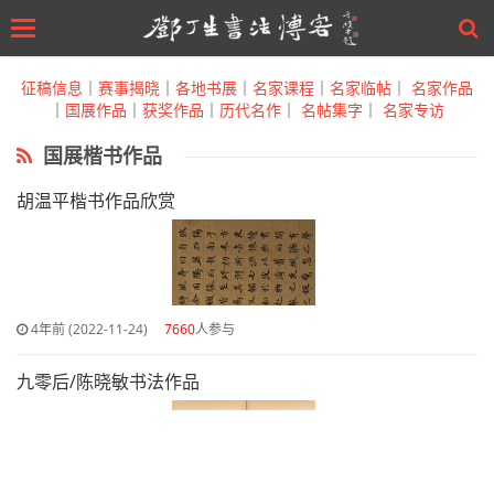
Toggle
navigation
Skip
to
征稿信息
｜
赛事揭晓
｜
各地书展
｜
名家课程
｜
名家临帖
｜
名家作品
main
｜
国展作品
｜
获奖作品
｜
历代名作
｜
名帖集字
｜
名家专访
content
国展楷书作品
胡温平楷书作品欣赏
4年前 (2022-11-24)
7660
人参与
九零后/陈晓敏书法作品