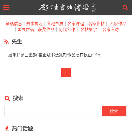
Toggle
navigation
Skip
to
征稿信息
｜
赛事揭晓
｜
各地书展
｜
名家课程
｜
名家临帖
｜
名家作品
main
｜
国展作品
｜
获奖作品
｜
历代名作
｜
名帖集字
｜
名家专访
content
先生
展讯|“昆曲墨韵”霍正斌书法篆刻作品展在昆山举行
1
搜索
热门话题