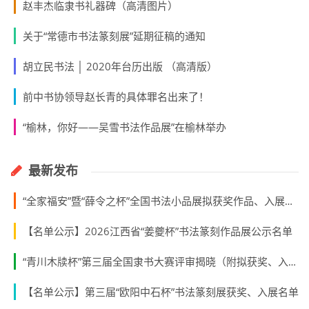
赵丰杰临隶书礼器碑（高清图片）
关于“常德市书法篆刻展”延期征稿的通知
胡立民书法 │ 2020年台历出版 （高清版）
前中书协领导赵长青的具体罪名出来了！
“榆林，你好——吴雪书法作品展”在榆林举办
最新发布
“全家福安”暨“薛令之杯”全国书法小品展拟获奖作品、入展作品、入围名单
【名单公示】2026江西省“姜夔杯”书法篆刻作品展公示名单
“青川木牍杯”第三届全国隶书大赛评审揭晓（附拟获奖、入展作者名单）
【名单公示】第三届“欧阳中石杯”书法篆刻展获奖、入展名单