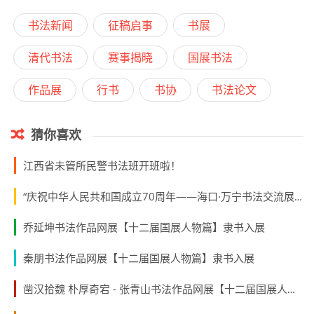
书法新闻
征稿启事
书展
清代书法
赛事揭晓
国展书法
作品展
行书
书协
书法论文
猜你喜欢
江西省未管所民警书法班开班啦！
“庆祝中华人民共和国成立70周年——海口·万宁书法交流展”成功举办
乔延坤书法作品网展【十二届国展人物篇】隶书入展
秦朋书法作品网展【十二届国展人物篇】隶书入展
凿汉拾魏 朴厚奇宕 - 张青山书法作品网展【十二届国展人物篇】隶书入展