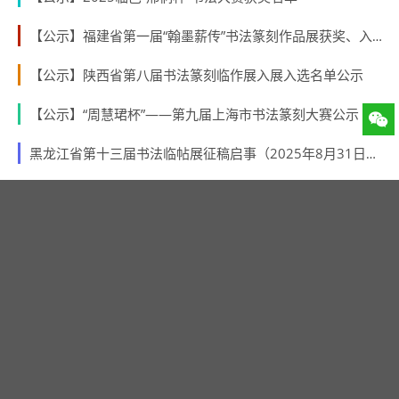
【公示】福建省第一届“翰墨薪传”书法篆刻作品展获奖、入展、入围名单
【公示】陕西省第八届书法篆刻临作展入展入选名单公示
【公示】“周慧珺杯”——第九届上海市书法篆刻大赛公示
黑龙江省第十三届书法临帖展征稿启事（2025年8月31日截稿）
【公示】 第10届海峡两岸中青年篆刻大赛初评结果
【公示】宝鸡市书法家协会成立40周年优秀作品展评审结果公示
热门话题
书法新闻
征稿启事
书展
清代书法
赛事揭晓
国展书法