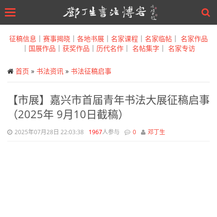
Toggle
navigation
Skip
to
征稿信息
｜
赛事揭晓
｜
各地书展
｜
名家课程
｜
名家临帖
｜
名家作品
main
｜
国展作品
｜
获奖作品
｜
历代名作
｜
名帖集字
｜
名家专访
content
首页
»
书法资讯
»
书法征稿启事
【市展】嘉兴市首届青年书法大展征稿启事
（2025年 9月10日截稿）
2025年07月28日 22:03:38
1967
人参与
0
邓丁生