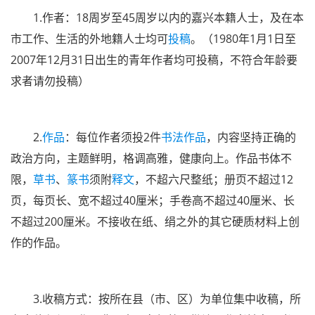
1.作者：18周岁至45周岁以内的嘉兴本籍人士，及在本
市工作、生活的外地籍人士均可
投稿
。（1980年1月1日至
2007年12月31日出生的青年作者均可投稿，不符合年龄要
求者请勿投稿）
2.
作品
：每位作者须投2件
书法作品
，内容坚持正确的
政治方向，主题鲜明，格调高雅，健康向上。作品书体不
限，
草书
、
篆书
须附
释文
，不超六尺整纸；册页不超过12
页，每页长、宽不超过40厘米；手卷高不超过40厘米、长
不超过200厘米。不接收在纸、绢之外的其它硬质材料上创
作的作品。
3.收稿方式：按所在县（市、区）为单位集中收稿，所