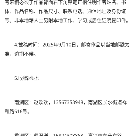
有来稿必须于作品背面右下角铅笔正楷注明作者姓名、书
体、作品名称、作品尺寸、联系电话、通信地址及身份证
号。非本地籍人士另附本地工作、学习或居住证明复印件。
4.截稿时间：2025年9月10日，邮寄作品以当地邮戳为
准，逾期不候。
5.收稿地址：
南湖区：赵欢欢，13567353948，南湖区长水街道祥
和路516号。
秀洲区：戴澄洋，15824308868，嘉兴市东升东路