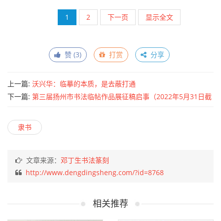
元康元年砖
尺寸：28.5×6cm
说明：阳文，反文隶书：“晋元康元岁在辛亥”，
西晋太康元年（291）。山东掖县出土。
1
2
下一页
显示全文
赞 (
3
)
打赏
分享
上一篇:
沃兴华：临摹的本质，是去蔽打通
下一篇:
第三届扬州市书法临帖作品展征稿启事（2022年5月31日截
稿）
隶书