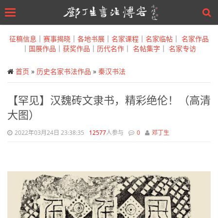
Toggle
navigation
Skip
to
征稿信息
｜
赛事揭晓
｜
各地书展
｜
名家课程
｜
名家临帖
｜
名家作品
main
｜
国展作品
｜
获奖作品
｜
历代名作
｜
名帖集字
｜
名家专访
content
首页
»
历史名家书法作品
»
秦汉书法
【罕见】汉魏砖文隶书，精彩绝伦！（高清
大图）
2022年03月24日 23:38:35
12577
人参与
0
邓丁生