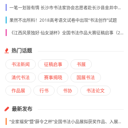
东莞书法大讲堂(第五期)即将在南城德林堂书画院举行
王学岭品评乔延坤书法
李松品评乔延坤书法
翰墨飘香！一场别开生面的书法作品展在泉州这所小学举办
一笔一划皆有情 长沙市书法家协会志愿者赴长沙县金井中学少年宫助力书法教学
果然不出所料！2018高考语文试卷中出现“书法创作”试题
《江西风景独好·仙女湖杯》全国书法作品大赛征稿启事（2018年8月10日截稿）
热门话题
书法新闻
征稿启事
书展