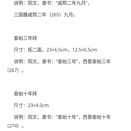
三国魏甘露三年（258）八月二十五日。山东潍县出
土。
咸熙二年砖
尺寸：9×5cm
说明：阳文，隶书：“咸熙二年九月”，
三国魏咸熙二年（265）九月。
泰始三年砖
尺寸：拓二面，23×6.5cm，12.5×6.5cm
说明：阳文，隶书：“泰始三年”，西晋泰始三年
（267）。