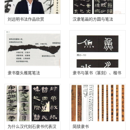
东汉《张寿碑》隶书
【国展书家】郭彦飞 | 书法
作品欣赏
刘远明书法作品欣赏
汉隶笔画的方圆与笔法
隶书​蚕头雁尾笔法
​隶书与篆书（篆刻）、楷书