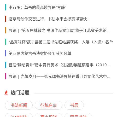
李双阳：草书的最高境界是“写静”
临摹与创作交替进行，书法水平会提高得更快！
展讯 | “第五届林散之·书法作品双年展”将于江苏省美术馆展出（展览时间2018.12.26—2019.1.5）
“品真味杯”武宁县第二届书法临帖展获奖、入展（入选）名单
第四届内蒙古书法家协会奖获奖名单
首届“畅想贵州”黔中赏荷美术书法摄影展征稿启事（2019年05月31日截稿）
展讯 | 光辉岁月——张光辉书法展将在香河县文化艺术中心开幕（附作品大图）
热门话题
书法新闻
征稿启事
书展