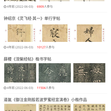
4年前 (2022-06-03)
6909
人参与
钟绍京《灵飞经·其一》单行字帖
4年前 (2022-06-03)
10127
人参与
薛稷《涅槃经帖》楷书字帖
4年前 (2022-06-03)
11504
人参与
道氤《御注金刚般若波罗蜜经宣演卷》小楷作品