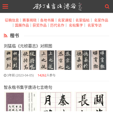
Toggle
navigation
Skip
to
征稿信息
｜
赛事揭晓
｜
各地书展
｜
名家课程
｜
名家临帖
｜
名家作品
main
｜
国展作品
｜
获奖作品
｜
历代名作
｜
名帖集字
｜
名家专访
content
楷书
刘猛临《元桢墓志》对照图
3年前 (2023-04-05)
14262
人参与
智永楷书集字唐诗七言绝句