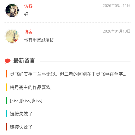
访客
2026年03月11日
好
访客
2026年01月13日
他有甲贺忍法帖
最新留言
灵飞确实祖于兰亭无疑。但二者的区别在于灵飞重在单字，兰亭重在前后和左右呼应，是线条、形势造成的气韵的流动与连绵不断。兰亭有层出不穷的创造美，并不拘泥于特定的笔划法式，这是后世书法难以企及的。兰亭单字笔划本身并无定法，但通篇之美的形成则有无限之法，最终是简单自由的行笔和终极审美决定的，不可描摹。
梅月斋主的作品喜欢
[kiss][kiss][kiss]
链接失效了
链接失效了