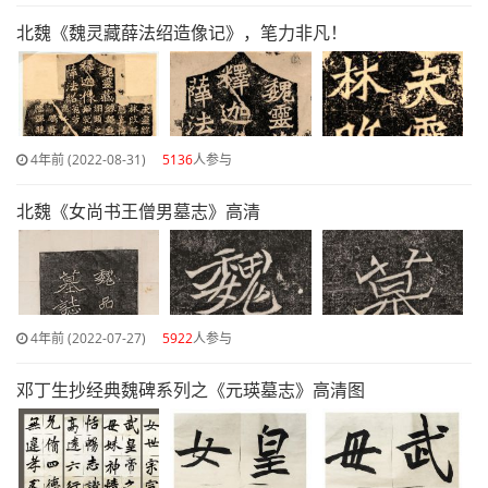
北魏《魏灵藏薛法绍造像记》，笔力非凡​！
4年前 (2022-08-31)
5136
人参与
北魏《女尚书王僧男墓志》高清
4年前 (2022-07-27)
5922
人参与
邓丁生抄经典魏碑系列之《元瑛墓志》高清图