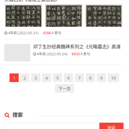
4年前 (2022-05-31)
4394
人参与
邓丁生抄经典魏碑系列之《元略墓志》高清
4年前 (2022-05-24)
6933
人参与
1
2
3
4
5
6
7
8
9
10
下一页
搜索