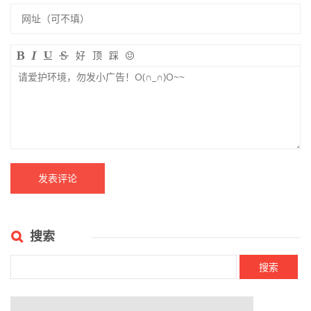
好
顶
踩
搜索