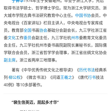
于钟华
1974年生于安徽亳州。毕业于浙江大学，先后
取得书法学硕士、哲学博士学位。现为浙江大学研究员、浙
大城市学院古典书法研究教育中心主任。
中国书协
会员，中
央电视台《百家讲坛》栏目主讲人，中央电视台专家库成
员，教育部
全国
书画
协会
基础分会副会长，九三学社浙江省
委
文化
工作
委员
会副主任，九三学社杭
州市
委教育文化委员
会主任，九三学社杭州市委书画院副院长兼秘书长，国际儒
学联合会会员，浙江省哲学学会理事，浙江省丝绸文化协会
副主席
，浙江省两岸三地理事。
著有《中华优秀传统文化之根导读》《
历代书法
经典系
列·
柳公权
》《微言书法》《问道
王羲之
》《唐代
行书
技法
40例》等10多部著作。
“裴生信英迈，屈起多才华”