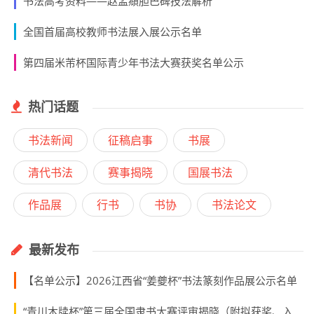
书法高考资料——赵孟頫胆巴碑技法解析
全国首届高校教师书法展入展公示名单
第四届米芾杯国际青少年书法大赛获奖名单公示
热门话题
书法新闻
征稿启事
书展
清代书法
赛事揭晓
国展书法
作品展
行书
书协
书法论文
最新发布
【名单公示】2026江西省“姜夔杯”书法篆刻作品展公示名单
“青川木牍杯”第三届全国隶书大赛评审揭晓（附拟获奖、入展作者名单）