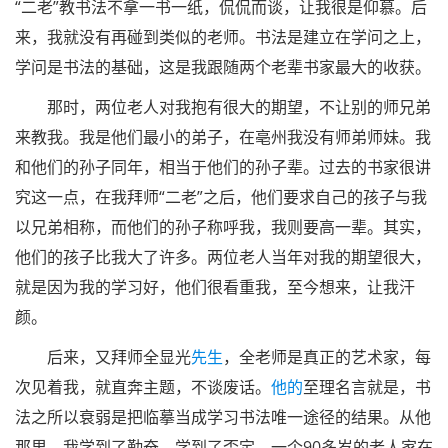
“二老”教书法不拿一书一纸，侃侃而谈，让我很是仰慕。后
来，我就没有再碰到类似的老师。书法是建立在学问之上，
学问是书法的基础，这是我跟随两个老辈书家最大的收获。
那时，两位老人对我抱有很大的期望，不让别的师兄弟
来教我。我是他们最小的弟子，在亳州我没有师弟师妹。我
和他们的孙子同年，相当于他们的孙子辈。过去的书家很讲
究这一点，在我拜师“二老”之后，他们要求自己的孩子与我
以兄弟相称，而他们的孙子称呼我，我则要高一辈。其实，
他们的孩子比我大了许多。两位老人当年对我的期望很大，
就是因为我的学习好，他们很看重我，至今想来，让我汗
颜。
后来，又拜师
全显光
先生
，
全
老师是真正的艺术家，每
次见着我，就直奔主题，不谈废话。
他的
至理名言就是，书
法之所以衰弱是把临摹当成学习书法唯一途径的结果。从他
那里，我学到了勤奋，学到了否定。一个90多岁的老人家在