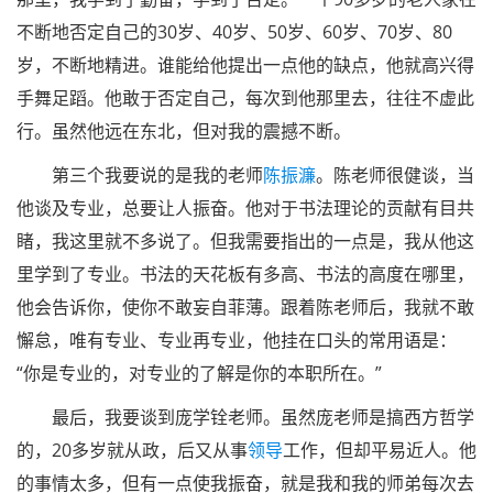
不断地否定自己的30岁、40岁、50岁、60岁、70岁、80
岁，不断地精进。谁能给他提出一点他的缺点，他就高兴得
手舞足蹈。他敢于否定自己，每次到他那里去，往往不虚此
行。虽然他远在东北，但对我的震撼不断。
第三个我要说的是我的老师
陈振濂
。
陈
老师很健谈，当
他谈及专业，总要让人振奋。他对于书法理论的贡献有目共
睹，我这里就不多说了。但我需要指出的一点是，我从他这
里学到了专业。书法的天花板有多高、书法的高度在哪里，
他会告诉你，使你不敢妄自菲薄。跟着
陈
老师后，我就不敢
懈怠，唯有专业、专业再专业，他挂在口头的常用语是：
“你是专业的，对专业的了解是你的本职所在。”
最后，我要谈到
庞学铨
老师。虽然
庞
老师是搞西方哲学
的，20多岁就从政，后又从事
领导
工作，但却平易近人。他
的事情太多，但有一点使我振奋，就是我和我的师弟每次去