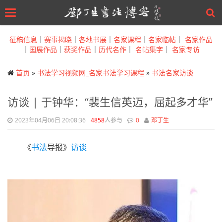
Toggle
navigation
Skip
to
征稿信息
｜
赛事揭晓
｜
各地书展
｜
名家课程
｜
名家临帖
｜
名家作品
main
｜
国展作品
｜
获奖作品
｜
历代名作
｜
名帖集字
｜
名家专访
content
首页
»
书法学习视频网_名家书法学习课程
»
书法名家访谈
访谈 | 于钟华：“裴生信英迈，屈起多才华”
2023年04月06日 20:08:36
4858
人参与
0
邓丁生
《
书法
导报》
访谈