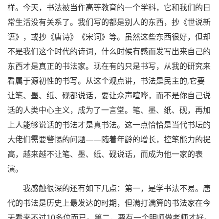
样。今天，书法被当作高等教育的一个学科，它和我们的日
常生活没有关系了。我们写的都是别人的东西，抄《世说新
语》，或抄《唐诗》《宋词》等。虽然这些东西很好，但却
不是我们这个时代的诗词，什么时候有感而发写出来自己的
东西才是真正的书法家。现在有的只是书写，从我的研究来
看属于源初性的书写。从这个观点讲，书法是民主的,它要
让笔、墨、纸、砚都说话，要让众声喧哗，而不是你自己说
话的人类中心主义，成为了一言堂。笔、墨、纸、砚，再加
上人能够说话的书法才是真书法。这一点恰恰是当代书坛的
大佬们需要警惕的问题——随着年龄的增长，控笔能力的提
高，越来越不让笔、墨、纸、砚说话，而成为他一家的表
演。
我感触很深的还有如下几点：第一，是学书法不易。唐
代的书法是历史上最发达的时期，但满打满算的书法家在今
天看来不过10多位而已。第二，要有一个
明师做
老师才好。