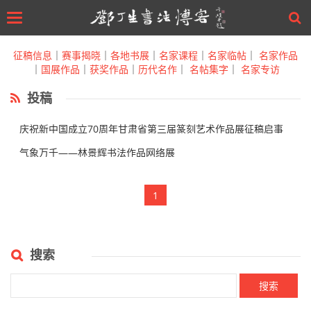
Toggle
navigation
Skip
to
征稿信息
｜
赛事揭晓
｜
各地书展
｜
名家课程
｜
名家临帖
｜
名家作品
main
｜
国展作品
｜
获奖作品
｜
历代名作
｜
名帖集字
｜
名家专访
content
投稿
庆祝新中国成立70周年甘肃省第三届篆刻艺术作品展征稿启事
（2
气象万千——​林景辉书法作品网络展
1
搜索