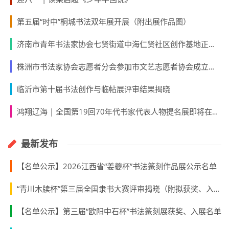
第五届“时中”桐城书法双年展开展（附出展作品图）
济南市青年书法家协会七贤街道中海仁贤社区创作基地正式挂牌
株洲市书法家协会志愿者分会参加市文艺志愿者协会成立启动仪式
临沂市第十届书法创作与临帖展评审结果揭晓
鸿翔辽海 | 全国第19回70年代书家代表人物提名展即将在辽宁兴城盛大开幕
最新发布
【名单公示】2026江西省“姜夔杯”书法篆刻作品展公示名单
“青川木牍杯”第三届全国隶书大赛评审揭晓（附拟获奖、入展作者名单）
【名单公示】第三届“欧阳中石杯”书法篆刻展获奖、入展名单