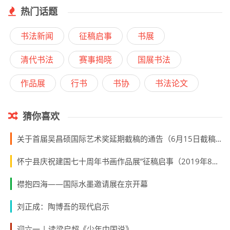
热门话题
书法新闻
征稿启事
书展
清代书法
赛事揭晓
国展书法
作品展
行书
书协
书法论文
猜你喜欢
关于首届吴昌硕国际艺术奖延期截稿的通告（6月15日截稿）
怀宁县庆祝建国七十周年书画作品展”征稿启事（2019年8月20日截稿）
襟抱四海——国际水墨邀请展在京开幕
刘正成：陶博吾的现代启示
迎六一 | 读梁启超《少年中国说》