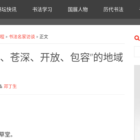
书坛快讯
书法学习
国展人物
历代书法
课程
»
书法名家访谈
» 正文
雄强、苍深、开放、包容”的地域
邓丁生
葭草堂。