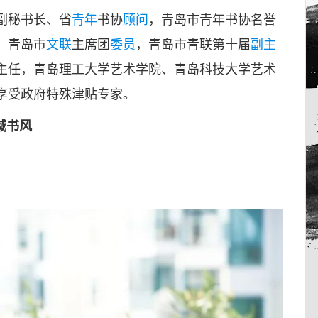
副秘书长、省
青年
书协
顾问
，青岛市青年书协名誉
，青岛市
文联
主席团
委员
，青岛市青联第十届
副主
主任，青岛理工大学艺术学院、青岛科技大学艺术
享受政府特殊津贴专家。
域书风