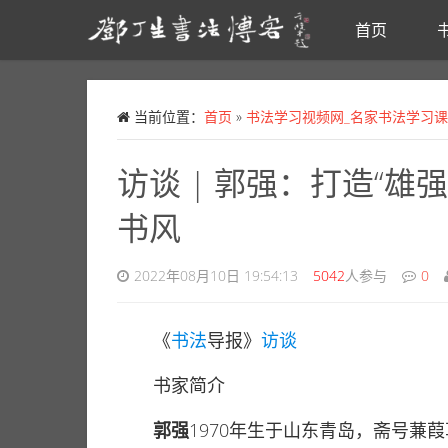
首页
Skip to main content
当前位置：
首页
»
书法学习视频网_名家书法学习
访谈 | 郭强：打造“
书风
2022年08月10日 19:54:13
5042
人参与
0
《
书法
导报》
访谈
书家简介
郭强
1970年生于山东青岛，斋号蒹