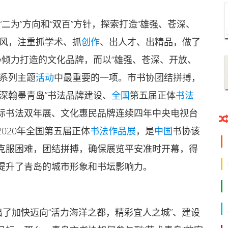
二为”方向和“双百”方针，探索打造“雄强、苍深、
书风，注重抓学术、抓
创作
、出人才、出精品，做了
协倾力打造的文化品牌，而以“雄强、苍深、开放、
牌系列主题
活动
中最重要的一项。市书协团结拼搏，
深翰墨青岛”书法品牌建设、
全国
第五届正体
书法
际书法双年展、文化惠民品牌连续四年中央电视台
020年全国第五届正体
书法作品展
，是
中国
书协该
克服困难，团结拼搏，确保展览平安准时开幕，得
提升了青岛的城市形象和书坛影响力。
出了加快迈向“活力海洋之都，精彩宜人之城”、建设