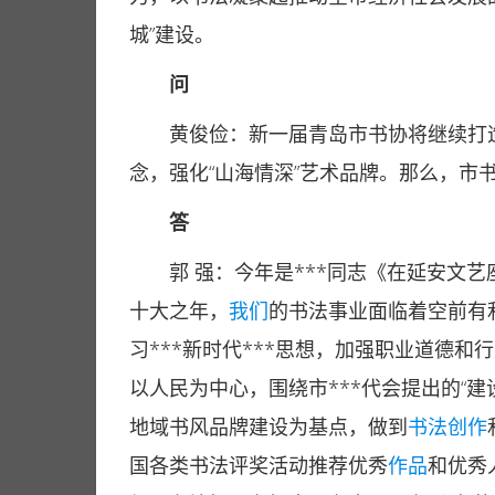
城”建设。
问
黄俊俭：新一届青岛市书协将继续打造
念，强化“山海情深”艺术品牌。那么，市
答
郭 强：今年是***同志《在延安文艺
十大之年，
我们
的书法事业面临着空前有
习***新时代***思想，加强职业道德
以人民为中心，围绕市***代会提出的“
地域书风品牌建设为基点，做到
书法创作
国各类书法评奖活动推荐优秀
作品
和优秀