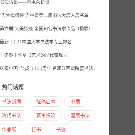
书法访谈——董水荣访谈
​“吉大律师杯”吉林省第二届书法大展入展名单
第六届“大美张掖”全国知名书法家作品（楹联）展入选作者名单公示
最新|2021中国大学书法学专业排名
王冬龄｜论草书艺术的现代表现力
庆祝中国***成立100周年 首届江西省陶瓷书法展获奖入展名单公示
热门话题
书法新闻
征稿启事
书展
清代书法
赛事揭晓
国展书法
作品展
行书
书协