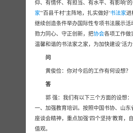
仰、有情怀、有担当、有水平、有影响”的
家
”“百县千村”主阵地，扎实做好“
书法家
进
继续创造条件举办国际性专项书法展示活
勠力同心、守正创新，把
协会
各项工作做
温馨和谐的书法家之家，为加快建设“活力
问
黄俊俭：你对今后的工作有何设想？
答
郭 强：我们有以下三个方面的设想：
一、加强教育培训。按照中国书协、山东
座谈会精神，重点加强“四个坚持”教育，
值观。