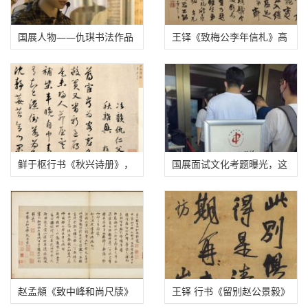
国展人物——仇琪书法作品
王铎《致梅公李年信札》高
欣赏
清图
鲜于枢行书《秋兴诗册》，
国展面试文化考题曝光，这
晚年之作，俊爽劲健！
七大变化你应当了解……
赵孟頫《致中峰和尚尺牍》
王铎 行书《留别赵公景毅》