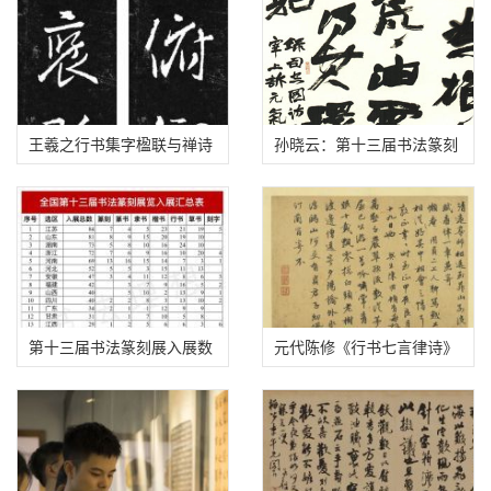
王羲之行书集字楹联与禅诗
孙晓云：第十三届书法篆刻
展既不因艺轻文，也不因文
轻艺
第十三届书法篆刻展入展数
元代陈修《行书七言律诗》
据分析
高清图