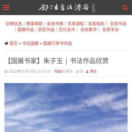
Toggle
navigation
Skip
to
征稿信息
｜
赛事揭晓
｜
各地书展
｜
名家课程
｜
名家临帖
｜
名家作品
main
｜
国展作品
｜
获奖作品
｜
历代名作
｜
名帖集字
｜
名家专访
content
首页
»
书法国展
»
国展行草书作品
【国展书家】朱子玉 | 书法作品欣赏
2022年01月15日 21:21:31
7083
人参与
0
博主