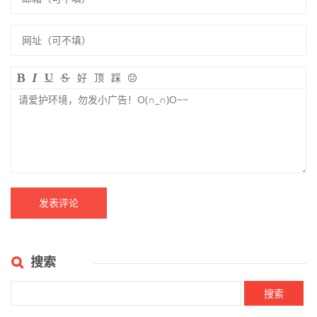
好
顶
踩
搜索