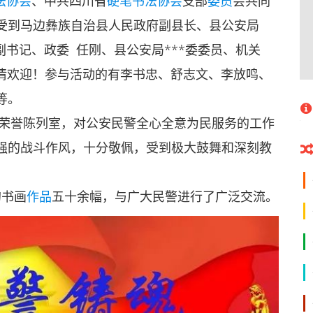
法协会
、中共四川省
硬笔书法
协会
支部
委员
会共同
受到马边彝族自治县人民政府副县长、县公安局
委副书记、政委 任刚、县公安局***委委员、机关
热情欢迎！参与活动的有李书忠、舒志文、李放鸣、
等。
誉陈列室，对公安民警全心全意为民服务的工作
强的战斗作风，十分敬佩，受到极大鼓舞和深刻教
的书画
作品
五十余幅，与广大民警进行了广泛交流。