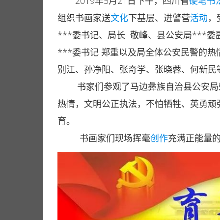
2019年5月21日下午，四川省
硬笔
书
组织书画家送
文化
下基层、进警营
活动
，
***委书记、局长 敬峰、县公安局***
***委书记 郑重以及局全体公安民警的
别江、孙净阳、张奇学、张晓蓉、何新民
书家们参观了马边彝族自治县公安局荣
热情，文明公正执法，不怕牺牲、英勇顽
育。
书画家们现场挥毫
创作
充满正能量