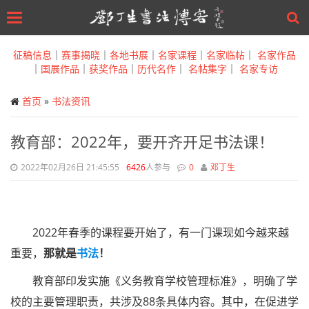
Toggle
navigation
Skip
to
征稿信息
｜
赛事揭晓
｜
各地书展
｜
名家课程
｜
名家临帖
｜
名家作品
main
｜
国展作品
｜
获奖作品
｜
历代名作
｜
名帖集字
｜
名家专访
content
首页
»
书法资讯
教育部：2022年，要开齐开足书法课！
2022年02月26日 21:45:55
6426
人参与
0
邓丁生
2022年春季的课程要开始了，有一门课现如今越来越
重要，
那就是
书法
！
教育部印发实施《义务教育学校管理标准》，明确了学
校的主要管理职责，共涉及88条具体内容。其中，在促进学