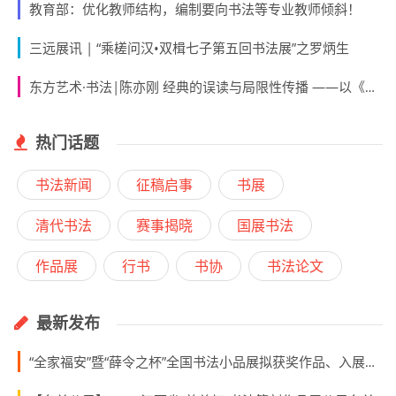
教育部：优化教师结构，编制要向书法等专业教师倾斜！
三远展讯 | “乘槎问汉•双楫七子第五回书法展”之罗炳生
东方艺术·书法|陈亦刚 经典的误读与局限性传播 ——以《爨宝子碑》的遭遇为例
热门话题
书法新闻
征稿启事
书展
清代书法
赛事揭晓
国展书法
作品展
行书
书协
书法论文
最新发布
“全家福安”暨“薛令之杯”全国书法小品展拟获奖作品、入展作品、入围名单