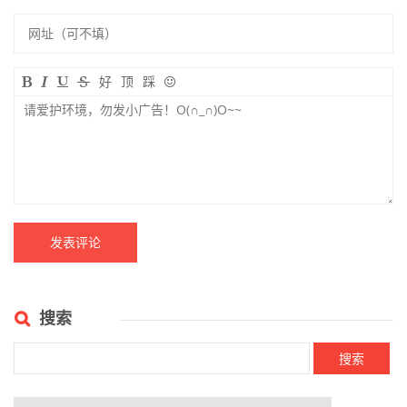
好
顶
踩
搜索