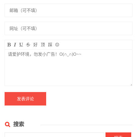
好
顶
踩
搜索