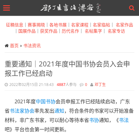
Toggle
navigation
Skip
to
征稿信息
｜
赛事揭晓
｜
各地书展
｜
名家课程
｜
名家临帖
｜
名家作品
main
｜
国展作品
｜
获奖作品
｜
历代名作
｜
名帖集字
｜
名家专访
content
首页
»
书法资讯
重要通知｜2021年度中国书协会员入会申
报工作已经启动
2022年02月15日 21:18:43
4887
人参与
0
邓丁生
2021年度
中国书协
会员申报工作已经陆续启动，广东
省
书法家协会
率先发出
通知
，符合条件的书家可以开始准备
材料，非广东书家，可以耐心等待本省
书协
通知，《
书法
吧》平台也会第一时间更新。