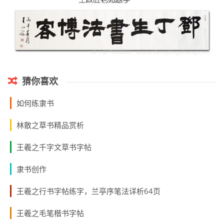
猜你喜欢
如何练隶书
林散之草书精品赏析
王羲之千字文草书字帖
隶书创作
王羲之行书字帖练字，兰亭序笔法详析64页
王羲之毛笔楷书字帖