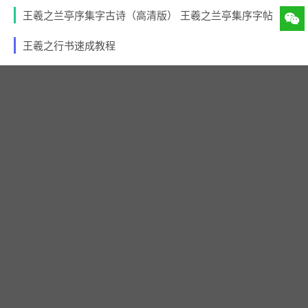
王羲之兰亭序集字古诗（高清版） 王羲之兰亭集序字帖
王羲之行书速成教程
王羲之兰亭序多少字
王羲之行书教程视频【免费名家课程】
热门话题
书法新闻
征稿启事
书展
清代书法
赛事揭晓
国展书法
作品展
行书
书协
书法论文
最新发布