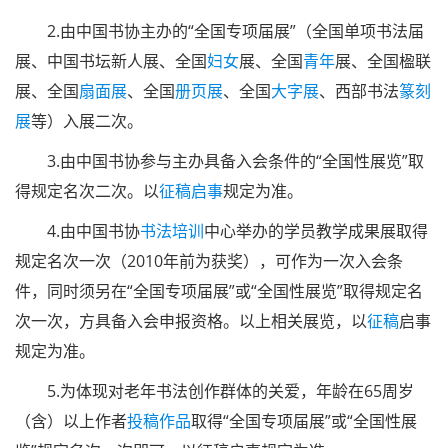
2.由中国书协主办的“全国专项届展”（全国单项书法届
展、中国书坛新人展、全国
妇女
展、全国
青年
展、全国楹联
展、全国
扇面展
、全国
册页展
、全国
大字展
、西部书法
篆刻
展
等）入展二次。
3.由中国书协参与主办具备入会条件的“全国性展览”取
得规定名次二次。以
征稿启事
规定为准。
4.由中国书协
书法培训
中心举办的学员教学成果展取得
规定名次一次（2010年前为获奖），可作为一次入会条
件，同时须另在“全国专项届展”或“全国性展览”取得规定名
次一次，方具备入会申报资格。以上相关展览，以
征稿
启事
规定为准。
5.为体现对老年书法创作群体的关爱，年龄在65周岁
（含）以上作者
投稿
作品
取得“全国专项届展”或“全国性展