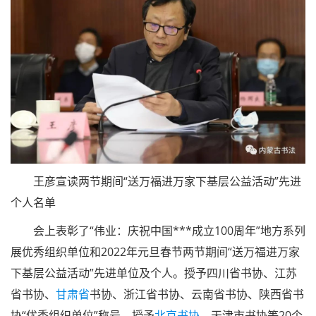
张潇羽宣读两节期间“送万福进
万家
下基层
公益活动
”先
进单位名单