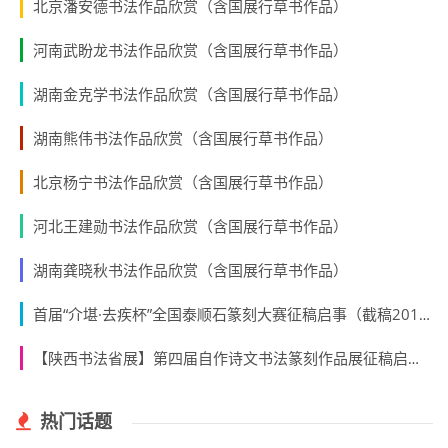
搜索
师友题字
猜你喜欢