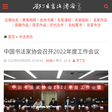
Toggle
navigation
Skip
to
征稿信息
｜
赛事揭晓
｜
各地书展
｜
名家课程
｜
名家临帖
｜
名家作品
main
｜
国展作品
｜
获奖作品
｜
历代名作
｜
名帖集字
｜
名家专访
content
首页
»
书法资讯
中国书法家协会召开2022年度工作会议
2022年04月08日 20:36:42
4296
人参与
0
邓丁生