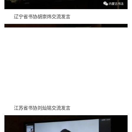
省书协、
甘肃省
书协、浙江省书协、云南省书协、陕西省书
协“优秀组织单位”称号，授予
北京书协
、天津市书协等20个
单位“先进组织单位”称号，授予
内蒙古书协
、黑龙江省书协
等12个单位“表扬组织单位”称号；表彰北京书协等98个先进
单位、方放等95名先进个人。潘文海、张潇羽、王彦分别宣
读表彰名单。辽宁省书协
胡崇炜
、江苏省书协
刘灿铭
、四川
省书协王道义作会议交流发言，介绍所在团体会员工作经验
和特色做法。