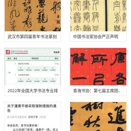
上一篇:
首届江苏省“杨沂孙·书法篆刻作品展”征稿通知（2022年4月
30日截稿）
下一篇:
“为霞尚满天”江西省第八届老年书法展入展名单
书法新闻
文章来源：
邓丁生书法篆刻
http://www.dengdingsheng.com/?id=8793
相关推荐
全国第十三届书法篆刻作品
发现全国第三届书法临帖展