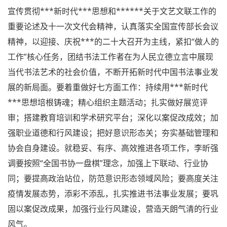
李昕作中国
书法家协会
2021年度工作报告
李昕作中国书法家
协会
年度工作报告。2021年，中国
书协强化思想政治引领，理论学习走向深入；压紧压实政治
责任，以案促改落地见效；围绕中心服务大局，精心组织重
大
活动
；周密组织评奖办展，引领创作推出人才；聚焦“做
人的工作”职责，强化行业建设；加强协会机关建设，激发
干事创业能力。2022年书协工作的总体要求是：深入学习
宣传贯彻***新时代***思想和******关于文艺文联工作的
重要论述及十一次文代会精神，认真落实全国宣传部长会议
精神，以迎接、庆祝***的二十大召开为主线，紧扣“做人的
工作”核心任务，团结书法工作者在为人民立德立言中展现
当代书法艺术的社会价值，不断开拓新时代中国书法事业发
展的新局面。要着重做好七方面工作：持续用***新时代
***思想培根铸魂；精心组织主题活动；扎实做好展览评
审；搭建教育培训和学术研究平台；深化以案促改成效；加