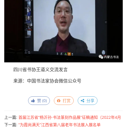
辽宁省书协胡崇炜交流发言
江苏省书协刘灿铭交流发言