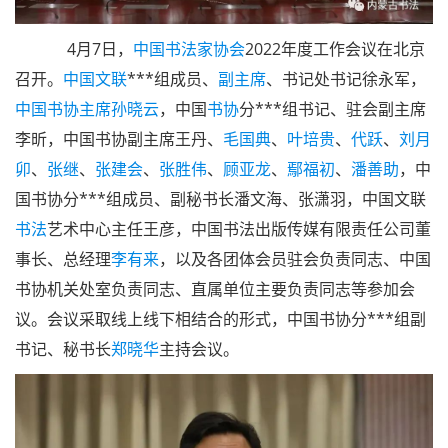
4月7日，
中国书法家协会
2022年度工作会议在北京
召开。
中国
文联
***组成员、
副主席
、书记处书记徐永军，
中国书协
主席
孙晓云
，中国
书协
分***组书记、驻会副主席
李昕，中国书协副主席王丹、
毛国典
、
叶培贵
、
代跃
、
刘月
卯
、
张继
、
张建会
、
张胜伟
、
顾亚龙
、
鄢福初
、
潘善助
，中
国书协分***组成员、副秘书长潘文海、张潇羽，中国文联
书法
艺术中心主任王彦，中国书法出版传媒有限责任公司董
事长、总经理
李有来
，以及各团体会员驻会负责同志、中国
书协机关处室负责同志、直属单位主要负责同志等参加会
议。会议采取线上线下相结合的形式，中国书协分***组副
书记、秘书长
郑晓华
主持会议。