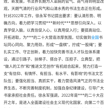
效、新发展，书法界长期为人诟病的官气、商气得到明显改
观，天朗气清的行业风气和山清水秀的书法生态正在形成。
针对2022年工作，徐永军书记提出要求：要认清形势、明
确方向，着力把学习贯彻***新时代***思想引向深入，以
真学促入脑，以真信促入心，以真用促入行；要提高站位、
开拓进取，为***的二十大营造浓厚氛围，切实做到
全国
书
坛同心同向、聚力用劲，形成“一盘棋”，拧成“一股绳”；要
扎实工作、守正创新，着力加快完善书法人才队伍体系建
设，通过引路子、扶梯子、搭台子、压担子、立典型，把
“做人的工作”和“推进文艺创作”有机结合起来，努力打造一
支“有信仰、有情怀、有担当、有水平、有影响”的书法文艺
队伍；要强化担当、真抓实干，着力营造风清气正的书法业
界生态，不断完善制度机制，加强自身纪律建设，引导广大
书家承担社会责任。徐永军强调，2022年是***的二十大召
开之年，是进入全面建设社会主义现代化国家、向第二个百