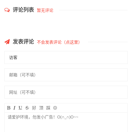
这个男人冒充中国书法家协
甘肃省书法家协会2020年度
会副主席，被抓了！
拟批准会员名单
教育部：2022年，要开齐开
重要通知｜2021年度中国书
足书法课！
协会员入会申报工作已经启
动