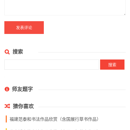
通知：全国第五届草书作品
陈振濂当选新一届中国文联
展览投稿注意事项
副主席（附主席团名单）
评论列表
暂无评论
发表评论
不会发表评论（点这里）
好
顶
踩