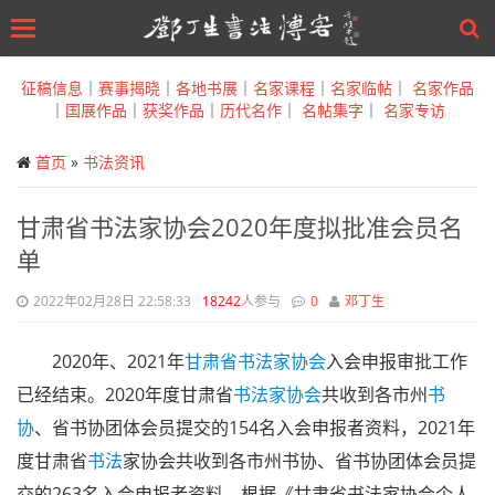
Toggle
navigation
Skip
to
征稿信息
｜
赛事揭晓
｜
各地书展
｜
名家课程
｜
名家临帖
｜
名家作品
main
｜
国展作品
｜
获奖作品
｜
历代名作
｜
名帖集字
｜
名家专访
content
首页
»
书法资讯
甘肃省书法家协会2020年度拟批准会员名
单
2022年02月28日 22:58:33
18242
人参与
0
邓丁生
2020年、2021年
甘肃省
书法家协会
入会申报审批工作
已经结束。2020年度甘肃省
书法家
协会
共收到各市州
书
协
、省书协团体会员提交的154名入会申报者资料，2021年
度甘肃省
书法
家协会共收到各市州书协、省书协团体会员提
交的263名入会申报者资料。根据《甘肃省书法家协会个人