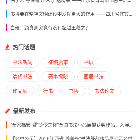
倡学术 尊传统 出人才 蕴精品 ——山东省青岛市书协主席范国强访谈
书协要在精神文明建设中发挥更大的作用 ——四川省宜宾市书协主席黄泽江访谈
白砥：颜真卿究竟有没有超越王羲之？
热门话题
书法新闻
征稿启事
书展
清代书法
赛事揭晓
国展书法
作品展
行书
书协
书法论文
最新发布
“全家福安”暨“薛令之杯”全国书法小品展拟获奖作品、入展作品、入围名单
【名单公示】2026江西省“姜夔杯”书法篆刻作品展公示名单