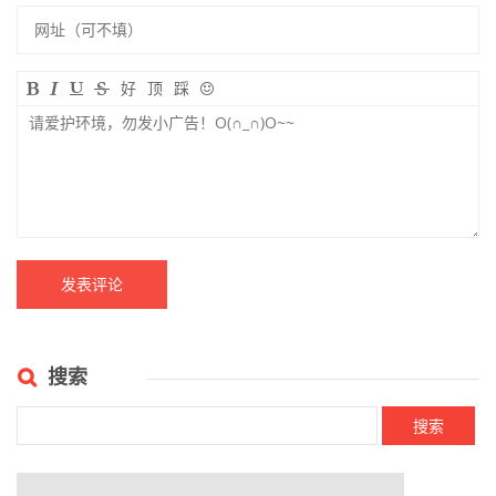
好
顶
踩
搜索