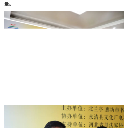
全国大展，塑造了企业家的新形象。
关于展览评选，张旭光
点出了几个亮点。
一是奖金比较高，
一等奖10万元人民币。
二是获奖面大，获奖数量占整个入展规模将近三分之一。
三
是本次大展评选将体现权威性和公正性。评委即是公认专
家，又须讲公心，有德性。四是引入地方司法局公证处监
督，保证公开公正。五是新闻开放，由新闻媒体现场直播，
接受书法界和全社会监督。六是以推出
作品
推出人才为核
心，在推动中国文化艺术由高原向高峰攀登过程中贡献力
量。