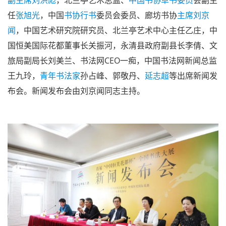
任
张旭光
，中国
书协
行书
委员会委员、廊坊书协
主席
刘京
闻
，中国艺术研究院研究员、北兰亭艺术中心主任乙庄，中
国恒美国际花都董事长关振河，永清县政府副县长李倩、文
旅局副局长刘美兰、书法网CEO一痴，中国书法网新闻总监
王九玲，
青年
书法家
孙占峰、郭敬丹、
延志超
等出席新闻发
布会。新闻发布会由刘京闻同志主持。