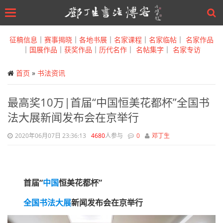
Toggle
navigation
Skip
to
征稿信息
｜
赛事揭晓
｜
各地书展
｜
名家课程
｜
名家临帖
｜
名家作品
main
｜
国展作品
｜
获奖作品
｜
历代名作
｜
名帖集字
｜
名家专访
content
首页
»
书法资讯
最高奖10万|首届“中国恒美花都杯”全国书
法大展新闻发布会在京举行
2020年06月07日 23:36:13
4680
人参与
0
邓丁生
首届“
中国
恒美花都杯”
全国
书法
大展
新闻发布会在京举行