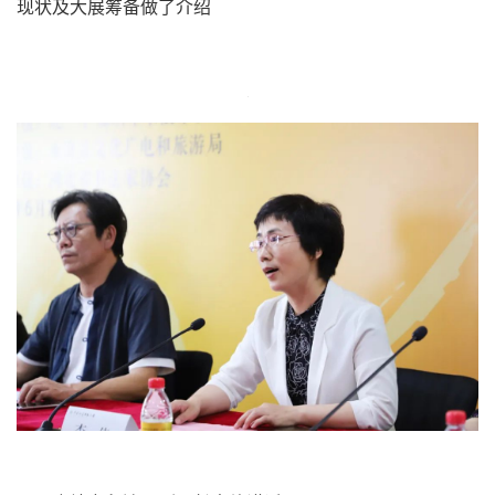
中国艺术研究院研究员、北兰亭艺术中心主任乙庄
中国恒美国际花都董事长关振河对恒都美业集团发展及
现状及大展筹备做了介绍。为贯彻落实***中央，全面实施
乡村振兴战略和******在文艺工作座谈会和中国
文联
第十
次文代会上的重要讲话精神，为把乡村企业做大做强，使百
姓有获得感、安全感、幸福感；为弘扬中华民族优秀传统文
化，繁荣当前文艺
创作
，营造气氛，凝聚力量，推出人才，
决定举办首届“中国恒美花都杯”全国书法大展。关振河表
示，这次大展将全力依靠北兰亭组织专家实施，并真正实现
公开透明，阳光评审。有政府和各界
领导
的大力支持，有广
大书家和书法工作者的积极参与，有全国各大新闻媒体所营
造的良好的艺术氛围，
我们
有信心、有能力把“中国恒美花
都杯”全国书法大展办好。大展将在河北省廊坊市中国恒美