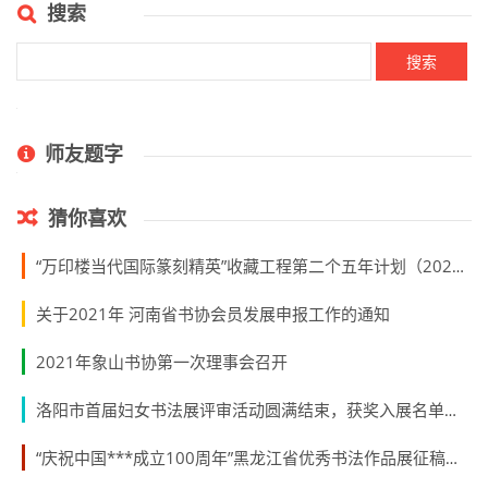
据悉，河北省书法家协会、永清县政府作为本次大展支
持单位。即日起，向全国发布
征稿启事
。
赞 (
2
)
打赏
分享
上一篇:
“丑人”钟国康怒怼田英章：给我提鞋都要累垮你的腰！