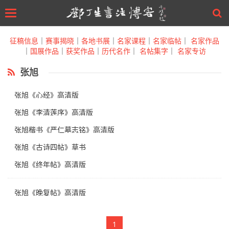
Toggle
navigation
Skip
to
征稿信息
｜
赛事揭晓
｜
各地书展
｜
名家课程
｜
名家临帖
｜
名家作品
main
｜
国展作品
｜
获奖作品
｜
历代名作
｜
名帖集字
｜
名家专访
content
张旭
张旭《心经》高清版
张旭《李清莲序》高清版
张旭楷书《严仁墓志铭》高清版
张旭《古诗四帖》草书
张旭《终年帖》高清版
张旭《晚复帖》高清版
1