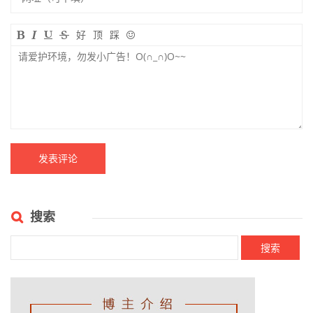
好
顶
踩
搜索