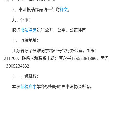
3、书法投稿作品请一律附
释文
。
九、评审：
聘请
书法名家
进行公开、公平、公正评审
十、收稿地址：
江苏省盱眙县淮河东路69号农行办公室。邮编：
211700，联系人和联系电话：蔡永兴15952381886、尹君
13905234832
十一、解释权：
本次
征稿启事
解释权归盱眙县书法协会所有。