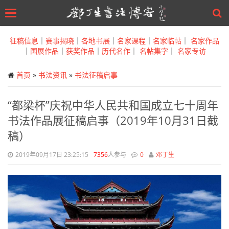
Toggle
navigation
Skip
to
征稿信息
｜
赛事揭晓
｜
各地书展
｜
名家课程
｜
名家临帖
｜
名家作品
main
｜
国展作品
｜
获奖作品
｜
历代名作
｜
名帖集字
｜
名家专访
content
首页
»
书法资讯
»
书法征稿启事
“都梁杯”庆祝中华人民共和国成立七十周年
书法作品展征稿启事（2019年10月31日截
稿）
2019年09月17日 23:25:15
7356
人参与
0
邓丁生