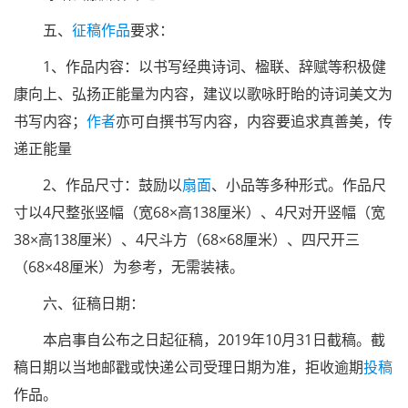
五、
征稿
作品
要求：
1、作品内容：以书写经典诗词、楹联、辞赋等积极健
康向上、弘扬正能量为内容，建议以歌咏盱眙的诗词美文为
书写内容；
作者
亦可自撰书写内容，内容要追求真善美，传
递正能量
2、作品尺寸：鼓励以
扇面
、小品等多种形式。作品尺
寸以4尺整张竖幅（宽68×高138厘米）、4尺对开竖幅（宽
38×高138厘米）、4尺斗方（68×68厘米）、四尺开三
（68×48厘米）为参考，无需装裱。
六、征稿日期：
本启事自公布之日起征稿，2019年10月31日截稿。截
稿日期以当地邮戳或快递公司受理日期为准，拒收逾期
投稿
作品。