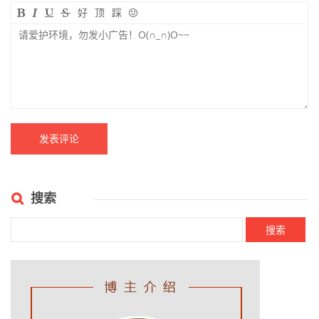
好
顶
踩
搜索