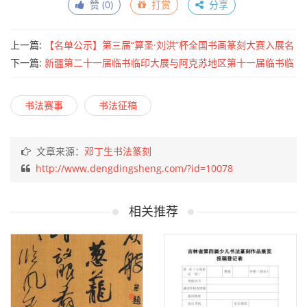
赞 (
0
)
打赏
分享
上一篇:
【名单公示】第三届“算圣·刘洪”杯全国书画篆刻大赛入展名
单
下一篇:
新疆第二十一届临书临印大展与阿克苏地区第十一届临书临
印展征稿启事（2026年6月20日截稿）
书法赛事
书法征稿
文章来源：
邓丁生书法篆刻
http://www.dengdingsheng.com/?id=10078
相关推荐