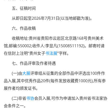
五、征稿时间
从即日起至
2026年7月31日(以当地邮戳为准)。
六、作品收稿
收稿地址:贵州省贵阳市云岩区北京路
168号贵州美术
馆,邮编:550002;收件人:李显凡(15008511192)。邮寄时请
在信封上注明“贵州女子
书法展
”字样。
七、作品评审及作者待遇
(一)由
大展
评审组从征集的全部作品中评选出
100件作
品入展,其中优秀作品20件(每件发放收藏费1000元),所有参
展作者均颁发证书。
(二)非省
书协
会员入展,可作为申请加入贵州省书法家协
会条件之一。