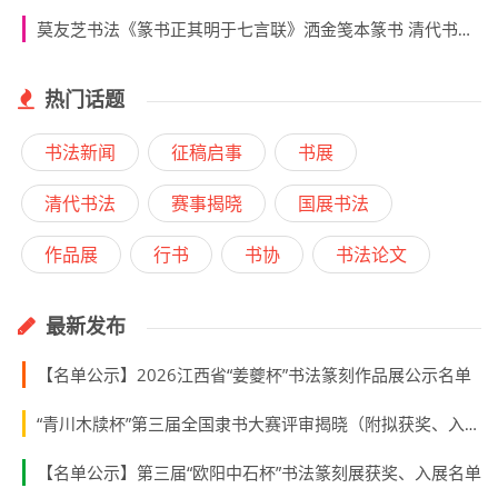
莫友芝书法《篆书正其明于七言联》洒金笺本篆书 清代书法 超清下载
热门话题
书法新闻
征稿启事
书展
清代书法
赛事揭晓
国展书法
作品展
行书
书协
书法论文
最新发布
【名单公示】2026江西省“姜夔杯”书法篆刻作品展公示名单
“青川木牍杯”第三届全国隶书大赛评审揭晓（附拟获奖、入展作者名单）
【名单公示】第三届“欧阳中石杯”书法篆刻展获奖、入展名单