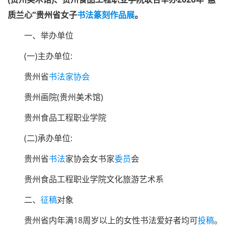
质兰心”贵州省女子
书法篆刻
作品展
。
一
、
举办单位
(一)主办单位:
贵州省
书法家
协会
贵州画院(贵州美术馆)
贵州食品工程职业学院
(二)承办单位:
贵州省
书法
家协会女书家
委员
会
贵州食品工程职业学院文化旅游艺术系
二、
征稿
对象
贵州省内
年满
18周岁
以上的女性
书法爱好者
均可
投稿
。