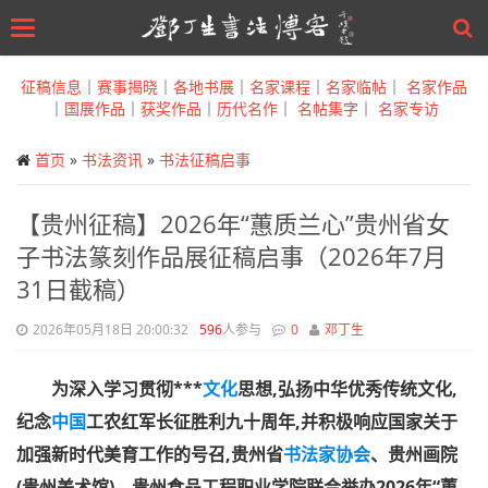
Toggle
navigation
Skip
to
征稿信息
｜
赛事揭晓
｜
各地书展
｜
名家课程
｜
名家临帖
｜
名家作品
main
｜
国展作品
｜
获奖作品
｜
历代名作
｜
名帖集字
｜
名家专访
content
首页
»
书法资讯
»
书法征稿启事
【贵州征稿】2026年“蕙质兰心”贵州省女
子书法篆刻作品展征稿启事（2026年7月
31日截稿）
2026年05月18日 20:00:32
596
人参与
0
邓丁生
为深入学习贯彻***
文化
思想,弘扬中华优秀传统文化,
纪念
中国
工农红军长征胜利九十周年,并积极响应国家关于
加强新时代美育工作的号召,贵州省
书法家协会
、贵州画院
(贵州美术馆)、贵州食品工程职业学院联合举办
2026年“蕙