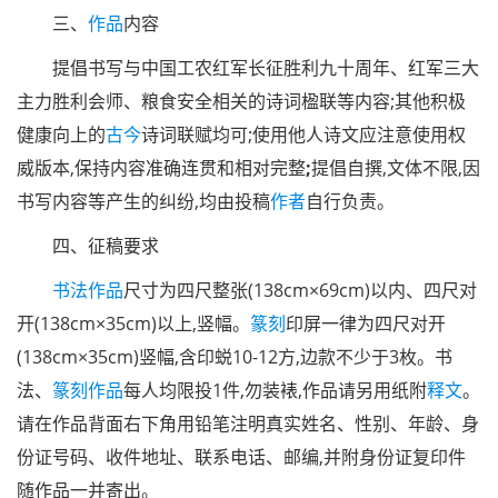
三、
作品
内容
提倡书写与中国工农红军长征胜利九十周年、红军三大
主力胜利会师、粮食安全相关的诗词楹联等内容;其他积极
健康向上的
古今
诗词联赋均可;使用他人诗文应注意使用权
威版本,保持内容准确连贯和相对完整
;
提倡自撰,文体不限,因
书写内容等产生的纠纷,均由投稿
作者
自行负责。
四、征稿要求
书法作品
尺寸为四尺整张(
138cm×69cm)以内、四尺对
开(138cm×35cm)以上,竖幅。
篆刻
印屏一律为四尺对开
(138cm×35cm)竖幅,含印蜕10-12方,边款不少于3枚。书
法、
篆刻作品
每人均限投1件,勿装裱,作品请另用纸附
释文
。
请在作品背面右下角用铅笔注明真实姓名、性别、年龄、身
份证号码、收件地址、联系电话、邮编,并附身份证复印件
随作品一并寄出。