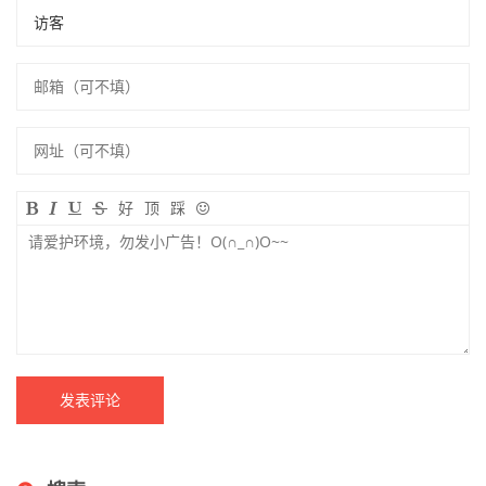
好
顶
踩