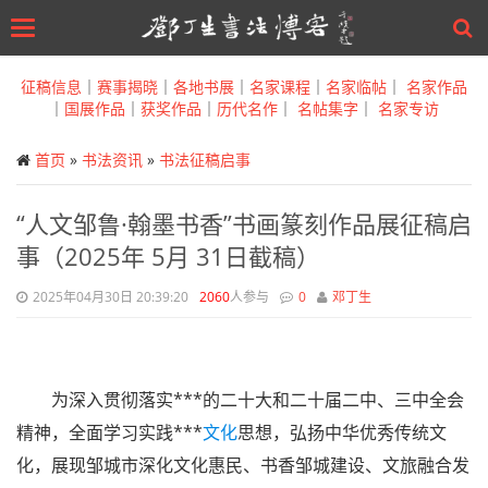
Toggle
navigation
Skip
to
征稿信息
｜
赛事揭晓
｜
各地书展
｜
名家课程
｜
名家临帖
｜
名家作品
main
｜
国展作品
｜
获奖作品
｜
历代名作
｜
名帖集字
｜
名家专访
content
首页
»
书法资讯
»
书法征稿启事
“人文邹鲁·翰墨书香”书画篆刻作品展征稿启
事（2025年 5月 31日截稿）
2025年04月30日 20:39:20
2060
人参与
0
邓丁生
为深入贯彻落实***的二十大和二十届二中、三中全会
精神，全面学习实践***
文化
思想，弘扬中华优秀传统文
化，展现邹城市深化文化惠民、书香邹城建设、文旅融合发