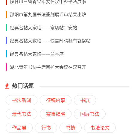
陕甘川三省青少年要在汉中办书法展啦
邵阳市第九届书法篆刻展评审结果出炉
经典名帖大家临——寒切帖平安帖
经典名帖大家临——快雪时晴频有哀祸帖
经典名帖大家临——兰亭序
湖北青年书协主席团扩大会议在汉召开
热门话题
书法新闻
征稿启事
书展
清代书法
赛事揭晓
国展书法
作品展
行书
书协
书法论文