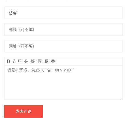
好
顶
踩