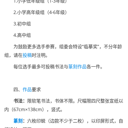
1.小学低年级组（1-3年级）
2.小学高年级组（4-6年级）
3.初中组
4.高中组
为鼓励更多选手参赛，组委会特设“临摹奖”，不分年龄
组，请在
投稿
时注明。
每位选手最多可投稿书法与
篆刻作品
各一件。
四、
作品
要求
书法：
限软笔书法，书体不限。尺幅限四尺整张宣纸以
内（67cm×138cm），竖式。
篆刻
：
六枚印蜕（边款不少于二枚），以印屏形式，自