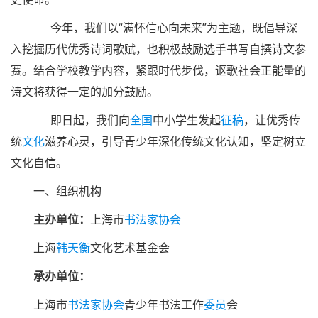
今年，我们以“满怀信心向未来”为主题，既倡导深
入挖掘历代优秀诗词歌赋，也积极鼓励选手书写自撰诗文参
赛。结合学校教学内容，紧跟时代步伐，讴歌社会正能量的
诗文将获得一定的加分鼓励。
即日起，我们向
全国
中小学生发起
征稿
，让优秀传
统
文化
滋养心灵，引导青少年深化传统文化认知，坚定树立
文化自信。
一、组织机构
主办单位：
上海市
书法家协会
上海
韩天衡
文化艺术基金会
承办单位：
上海市
书法家
协会
青少年书法工作
委员
会