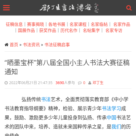
Toggle
navigation
Skip
to
征稿信息
｜
赛事揭晓
｜
各地书展
｜
名家课程
｜
名家临帖
｜
名家作品
main
｜
国展作品
｜
获奖作品
｜
历代名作
｜
名帖集字
｜
名家专访
content
首页
»
书法资讯
»
书法征稿启事
“晒墨宝杯”第八届全国小主人书法大赛征稿
通知
2022年06月21日 21:47:35
3690
人参与
0
邓丁生
弘扬传统
书法
艺术，全面贯彻落实教育部《中小学
书法教育指导纲要》精神，检验、展示青少年
书法学习
成
果，鼓励、激励更多少年儿童投身到弘扬、传承
中国
书法艺
术的团队中来，培养、造就未来国粹传承之星，是
我们
的历
史使命。