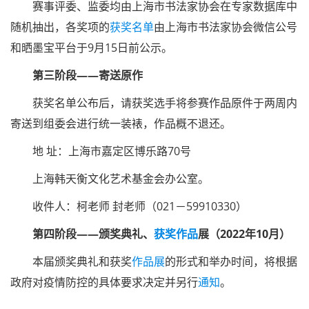
赛事评委、监委均由上海市书法家协会在专家数据库中
随机抽出，各奖项的
获奖名单
由上海市书法家协会微信公号
和晒墨宝平台于9月15日前公示。
第三阶段——寄送原作
获奖名单公布后，请获奖选手将参赛作品原件于两周内
寄送到组委会进行统一装裱，作品概不退还。
地 址：上海市嘉定区博乐路70号
上海韩天衡文化艺术基金会办公室。
收件人：柯老师 封老师（021－59910330）
第四阶段——颁奖典礼、
获奖作品
展（2022年10月）
本届颁奖典礼和获奖
作品展
的形式和举办时间，将根据
政府对疫情防控的具体要求决定并另行
通知
。