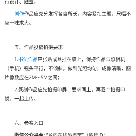
行设计、题签。
创作
作品应充分发挥各自所长，内容紧扣主题，尺幅不
应一味求大。
五、作品投稿拍摄要求
1.
书法作品
应张贴或悬挂在墙上，保持作品与照相机
（手机）镜头平行，不倾斜。做到光照均匀，成像清晰，图
片像数应在2M～5M之间；
2.篆刻作品应先拍摄印屛，要求同上，再逐个拍摄印
蜕，一起上传。
六、参赛入口
微信公众平台:
“龙的在线晒墨宝”（微信ID：