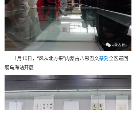
1月10日，“风从北方来”内蒙古八思巴文
篆刻
全区巡回
展乌海站开展