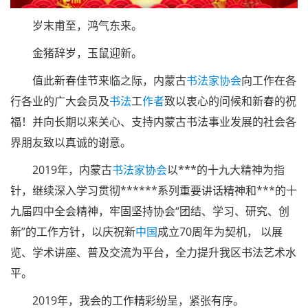
岁末甫至，鸿气东来。
金猪辞岁，玉鼠迎新。
值此新春佳节来临之际，内蒙古
书法家协会
向工作在各
行各业的广大会员及
书法
工
作者
致以衷心的问候和新春的祝
福！并向长期以来关心、支持内蒙古书法事业发展的社会各
界朋友致以真诚的谢意。
2019年，内蒙古
书法家
协会
以***的十九大精神为指
针，继续深入学习贯彻******系列重要讲话精神和***的十
九届四中全会精神，牢固坚持协会“团结、学习、研究、创
新”的工作方针，以庆祝新
中国
成立70周年为契机， 以展
览、学术讲座、普及交流为平台，全力提升我区书法艺术水
平。
2019年，我会的工作精彩纷呈，紧张有序。