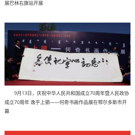
8月14日，“风从北方来”内蒙古八思巴文篆刻全区巡回
展巴林右旗站开展