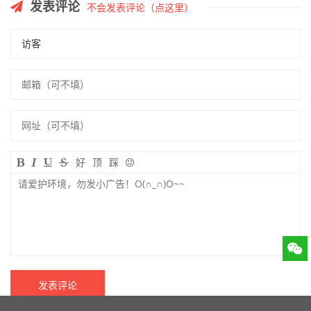
青海书协：第七届主席团、
这个男人冒充中国书法家协
理事会名单
会副主席，被抓了！
甘肃省书法家协会2020年度
教育部：2022年，要开齐开
拟批准会员名单
足书法课！
重要通知｜2021年度中国书
通知：全国第五届草书作品
协会员入会申报工作已经启
展览投稿注意事项
评论列表
暂无评论
动