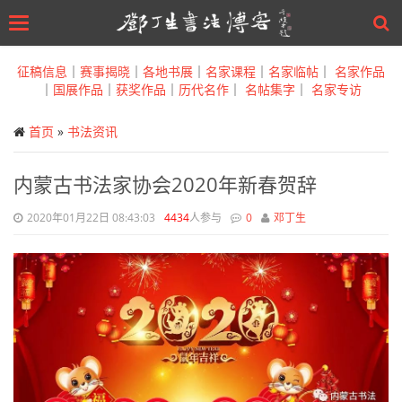
Toggle
navigation
Skip
to
征稿信息
｜
赛事揭晓
｜
各地书展
｜
名家课程
｜
名家临帖
｜
名家作品
main
｜
国展作品
｜
获奖作品
｜
历代名作
｜
名帖集字
｜
名家专访
content
首页
»
书法资讯
内蒙古书法家协会2020年新春贺辞
2020年01月22日 08:43:03
4434
人参与
0
邓丁生