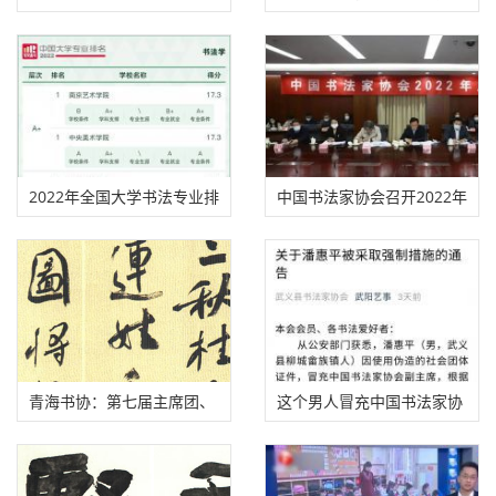
书法新闻
新年贺辞
文章来源：
邓丁生书法篆刻
http://www.dengdingsheng.com/?id=6117
相关推荐
全国第十三届书法篆刻作品
发现全国第三届书法临帖展
展即将发布征稿启事
一件疑似抄袭作品