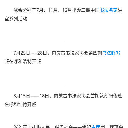
11月17日，“七彩内蒙古”蒙古文
书法作品
七人展在呼和
浩特开幕
在过去的一年，我会举办形式多样的书法教育培训及
书
法讲座
系列
活动
，积极打造学习型协会。
4月17日，2019年度内蒙古书法家协会书法研修班导师
工作室在呼和浩特开班
5月1日 —— 4日，内蒙古书法家协会公益
书法培训
班