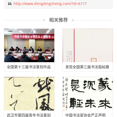
采风活动
2019年，我们用汗水浇灌收获。
2020年，我们将继续以实干笃定
前行
！
内蒙古书法家协会给您拜年了：
祝愿伟大祖国繁荣昌盛、国泰民安！
祝愿内蒙古书法事业蓬勃发展、再创佳绩！
祝愿各位书友身体健康、阖家幸福！
赞 (
0
)
打赏
分享
上一篇:
贺进：书法之路，路在何方？
下一篇:
“迎春纳福”一威海市书法迎春展