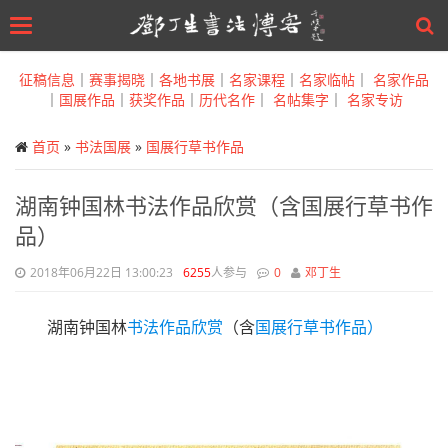
Toggle
navigation
Skip
to
征稿信息
｜
赛事揭晓
｜
各地书展
｜
名家课程
｜
名家临帖
｜
名家作品
main
｜
国展作品
｜
获奖作品
｜
历代名作
｜
名帖集字
｜
名家专访
content
首页
»
书法国展
»
国展行草书作品
湖南钟国林书法作品欣赏（含国展行草书作
品）
2018年06月22日 13:00:23
6255
人参与
0
邓丁生
湖南钟国林
书法作品欣赏
（含
国展
行草书作品）