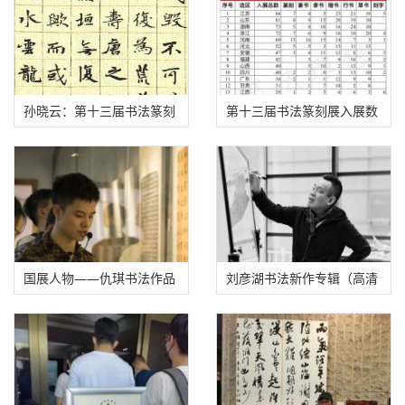
孙晓云：第十三届书法篆刻
第十三届书法篆刻展入展数
展既不因艺轻文，也不因文
据分析
轻艺
国展人物——仇琪书法作品
刘彦湖书法新作专辑（高清
欣赏
大图）