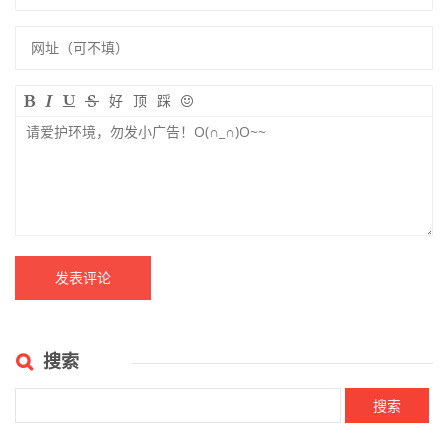
好
顶
踩
搜索