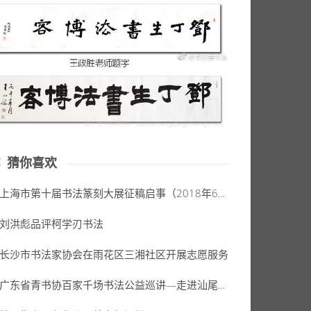
猜你喜欢
上海市第十届书法篆刻大展征稿启事（2018年6月29日截稿）
刘洪彪品评柯学刃书法
长沙市书法家协会在雨花区三湘社区开展志愿服务
广东省青书协百家千场书法公益巡讲—走进汕尾（主讲人:温锦照）