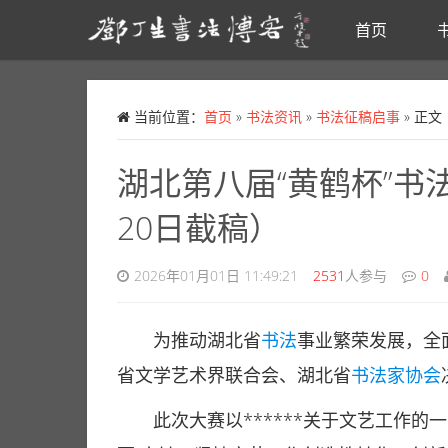
首页
Skip to main content
当前位置：
首页
»
书法资讯
»
书法征稿启事
» 正文
湖北第八届“黄鹤杯”书
20日截稿）
2026年01月01日 11:49:21
2531
人参与
0
为推动湖北省
书法
事业繁荣发展，全
省文学艺术界联合会、湖北省
书法家协会
此次大赛以******关于文艺工作的