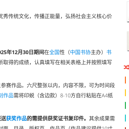
优秀传统文化，传播正能量，弘扬社会主义核心价
025年12月30日期间
在
全国
性（
中国书协
主办）
书
所取得的成绩，认真填写在相关表格上并按照填写
主参赛作品。六尺整张以内，内容不限，可为时间段
刻作品
需将印蜕（含边款）8-10方自行粘贴在A4纸
报送
获奖作品
的需提供获奖证书复印件。
其余成果需
封面、目录、版权页、作品页（作品建议提供10寸