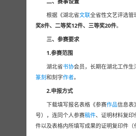
二、赛事设置
根据《湖北省
文联
全省性文艺评选管
奖8件、二等奖12件、三等奖20件
。
三、参赛要求
1.参赛范围
湖北省
书协
会员，长期在湖北工作生
篆刻
和刻字
作者
。
2.申报方式
下载填写报名表格《参赛
作品
信息表
号），连同个人参赛
稿件
、证明材料复印
件以及表格内所填写成果的证明复印件（