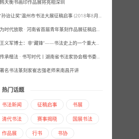
韩天衡书画印作品展将亮相深圳
“孙诒让奖”温州市书法大展征稿启事 (2018年8月30日截稿)
为时代放歌 · 河南省首届青年篆刻作品展征稿启事（2018年7月20日截稿）
王义军博士：非“藏锋”——书法史上的一个重大误会
传承楷法 · 书写时代丨湖南省书法家协会楷书委员会第一次全体会议召开
著名书法篆刻家崔志强老师来南昌开讲
热门话题
书法新闻
征稿启事
书展
清代书法
赛事揭晓
国展书法
作品展
行书
书协