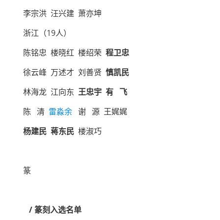
李宗洪 汪兴建 萧亦坤
浙江（19人）
陈铭忠 楼晓红 楼绍荣
程卫忠
徐云峰 万述才 刘善贤
慎凯民
林海龙 江向东
王忠宇 有 飞
陈 清
雷淼余
谢 源 王娓娓
杨建民 蒋东民
楼淑巧
篆
/ 篆刻入选名单