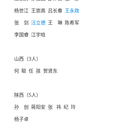
杨世江 王崇高 吕长春
王永政
张 剑
汪立德
王 琳 陈希军
李国睿 江宇晗
山西（3人）
何 聪 任 孩 贺贤东
陕西（5人）
孙 创 蒋阳安 张 祎 纪 玲
杨子卓