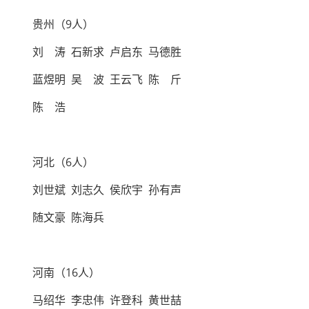
贵州（9人）
刘 涛 石新求 卢启东 马德胜
蓝煜明 吴 波 王云飞 陈 斤
陈 浩
河北（6人）
刘世斌 刘志久 侯欣宇 孙有声
随文豪 陈海兵
河南（16人）
马绍华 李忠伟 许登科 黄世喆