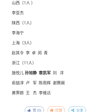
山西（1人 ）
李亚杰
陕西（1人）
李海宁
上海（3人）
赵其令 李 卓 闵 青
浙江（11人）
施悦儿
孙旭静 章凯军
刘 洋
俞喆淳 卢 军 陈雨辉 谢赛闽
黄霁颜 王 杰 李维达
赞 (
0
)
打赏
分享