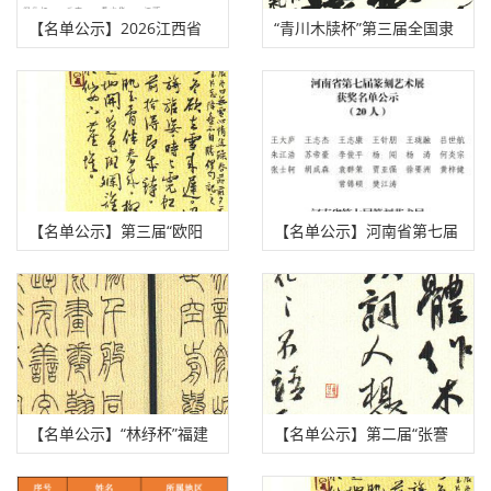
【名单公示】2026江西省
“青川木牍杯”第三届全国隶
“姜夔杯”书法篆刻作品展公
书大赛评审揭晓（附拟获
示名单
奖、入展作者名单）
【名单公示】第三届“欧阳
【名单公示】河南省第七届
中石杯”书法篆刻展获奖、
篆刻艺术展获奖、入展、入
入展名单
选名单公示
【名单公示】“林纾杯”福建
【名单公示】第二届“张謇
省第一届青年书法篆刻作品
奖”全国书法大展获奖、入