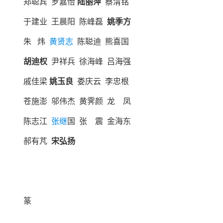
郑聪宾 罗嘉怡
陆丽萍
蔡渭铭
于建业 王晨阳 陈峰磊
姚季方
朱 炜
黄贤志
陈聪迪 熊喜国
胡迪权
尹祥兵 徐海峰 吕海强
戚佳梁
姚玉良
娄庆云 李忠根
苍施澎 邬伟杰 黄霁颜 龙 凤
陈志江
张继
国 张 震 金海东
郝有芃
宋弘扬
篆