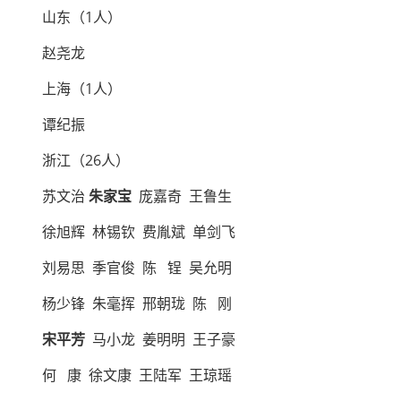
山东（1人）
赵尧龙
上海（1人）
谭纪振
浙江（26人）
苏文治
朱家宝
庞嘉奇 王鲁生
徐旭辉 林锡钦 费胤斌 单剑飞
刘易思 季官俊 陈 锃 吴允明
杨少锋 朱毫挥 邢朝珑 陈 刚
宋平芳
马小龙 姜明明 王子豪
何 康 徐文康 王陆军 王琼瑶