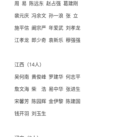
周 易 陈远东 赵占强 葛建刚
裴元庆 冯余文 孙一浪 张 立
施平信 阚宗严 年爱武 刘孝龙
江孝龙 郎少奇 袁新乐 穆强强
江西（14人）
吴何南 黄俊峰 罗建华 何志平
詹文海 柴 浩 易中华 张进生
宋馨芳 陈园辉 金伊黎 陈建国
钱开羽 刘玉生