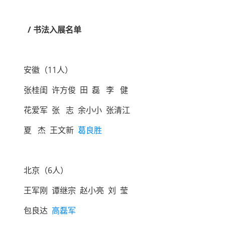
/ 书法入展名单
安徽（11人）
张桂闺 许方俊 田 磊 李 健
花爱军 张 志 余小小 张清江
夏 杰 王文新
葛良胜
北京（6人）
王军刚 谭继宗 赵小亮 刘 莹
包良达
高磊军