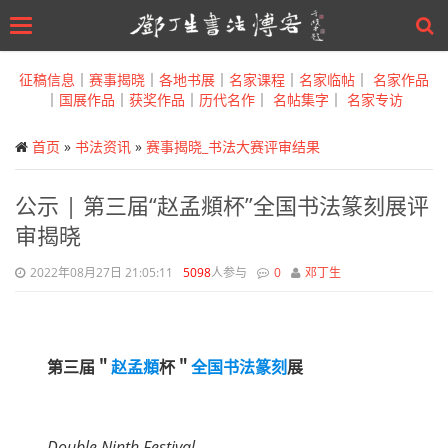
Toggle
navigation
Skip
to
征稿信息
｜
赛事揭晓
｜
各地书展
｜
名家课程
｜
名家临帖
｜
名家作品
main
｜
国展作品
｜
获奖作品
｜
历代名作
｜
名帖集字
｜
名家专访
content
首页
»
书法资讯
»
赛事揭晓_书法大赛评审结果
公示 | 第三届“赵孟頫杯”全国书法篆刻展评
审揭晓
2022年08月27日 21:05:11
5098
人参与
0
邓丁生
第三届＂
赵孟頫
杯＂
全国
书法篆刻
展
Double Ninth Festival