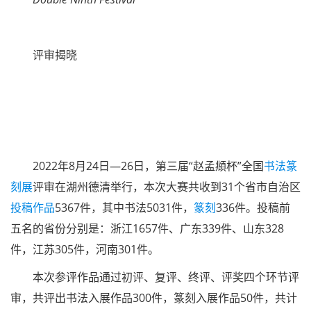
评审揭晓
2022年8月24日—26日，第三届“赵孟頫杯”全国
书法
篆
刻展
评审在湖州德清举行，本次大赛共收到31个省市自治区
投稿
作品
5367件，其中书法5031件，
篆刻
336件。投稿前
五名的省份分别是：浙江1657件、广东339件、山东328
件，江苏305件，河南301件。
本次参评作品通过初评、复评、终评、评奖四个环节评
审，共评出书法入展作品300件，篆刻入展作品50件，共计