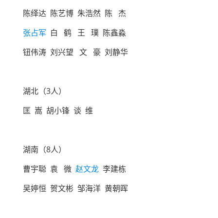
陈绎达 陈艺博 朱浩然 陈 杰
张占军
白 鹤 王 璞 陈鑫淼
钮伟涛 刘兴望 文 豪 刘静华
湖北（3人）
匡 嵩 胡小锋 谈 维
湖南（8人）
曹宇聪 袁 微
赵文龙
李建栋
吴婷恒 贺文彬 邹海洋 黄朝晖