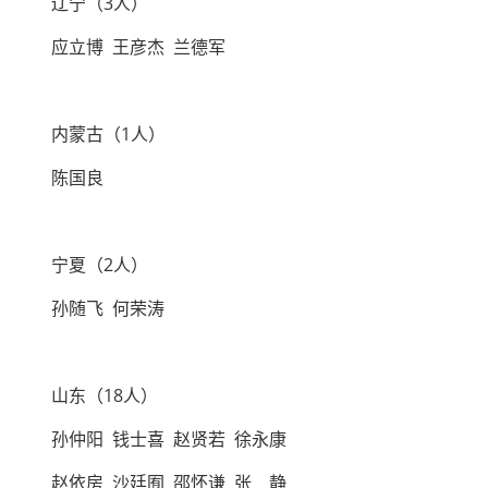
辽宁（3人）
应立博 王彦杰 兰德军
内蒙古（1人）
陈国良
宁夏（2人）
孙随飞 何荣涛
山东（18人）
孙仲阳 钱士喜 赵贤若 徐永康
赵依房 沙廷囿 邵怀谦 张 静