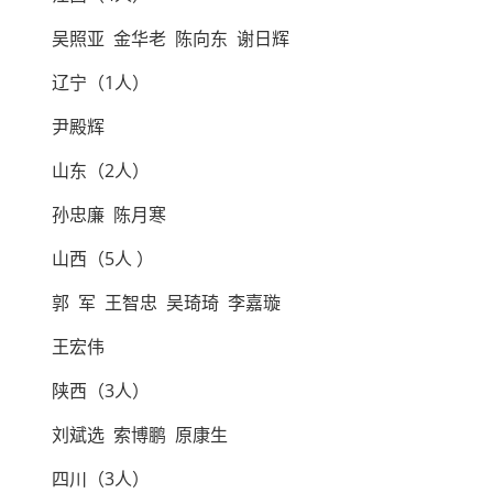
吴照亚 金华老 陈向东 谢日辉
辽宁（1人）
尹殿辉
山东（2人）
孙忠廉 陈月寒
山西（5人 ）
郭 军 王智忠 吴琦琦 李嘉璇
王宏伟
陕西（3人）
刘斌选 索博鹏 原康生
四川（3人）