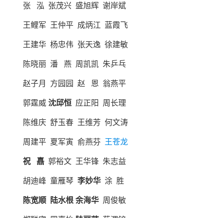
张 泓 张茂兴 盛旭辉 谢岸斌
王鲤军 王仲平 成炳江 蓝霞飞
王建华 杨忠伟 张天逸 徐建敏
陈晓丽 潘 燕 周凯凯 朱乒乓
赵子月 方园园 赵 恩 翁燕平
郭霆威
沈邱恒
应正阳 周长理
陈维庆 舒玉春 王维芳 何文涛
周建平 夏军寅 俞燕芬
王苍龙
祝 嚞
郭裕文 王华锋 朱志益
胡迪峰 童雁琴
李妙华
涂 胜
陈宽顺 陆水根
余海华
周俊敏