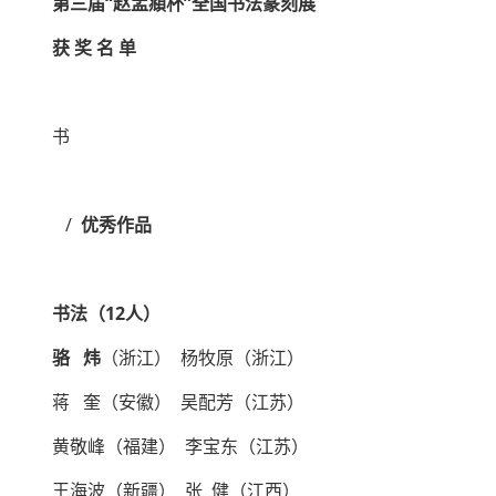
第三届“赵孟頫杯”全国书法篆刻展
获 奖 名 单
书
/
优秀作品
书法（12人）
骆 炜
（浙江） 杨牧原（浙江）
蒋 奎（安徽） 吴配芳（江苏）
黄敬峰（福建） 李宝东（江苏）
王海波（新疆） 张 健（江西）