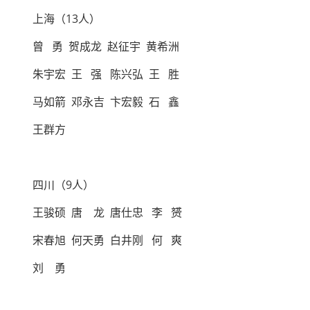
上海（13人）
曾 勇 贺成龙 赵征宇 黄希洲
朱宇宏 王 强 陈兴弘 王 胜
马如箭 邓永吉 卞宏毅 石 鑫
王群方
四川（9人）
王骏硕 唐 龙 唐仕忠 李 赟
宋春旭 何天勇 白井刚 何 爽
刘 勇