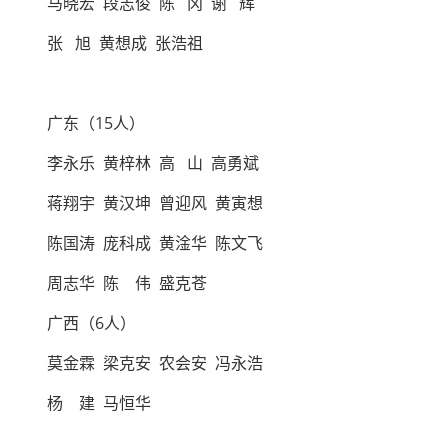
马晓宏 段志俊 陈 冈 谢 辉
张 旭 黄想成 张浩祖
广东（15人）
李永乐 黄梓林 高 山 高勇斌
蒋翔宇 黄汉坤 曾迎风 黄寅想
陈国涛 庞科成 黄淦华 陈文飞
周志华 陈 伟 盛克苍
广西（6人）
莫金霖 梁克安 农会安 冯永浩
杨 建 马恒华