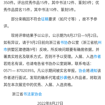
350件。评出优秀作品15件，其中书法12件、篆刻3件；优
秀作品提名15件，其中书法10件、篆刻5件。
部分来稿因不符合
征稿
要求（如尺寸等），故不予参
评。
现将评审结果予以公示，公示期为8月27日—9月2日。
如有异议，请于9月2日前向浙江省
书协
办公室（浙江省杭
州
市
拱墅区建德路9号）反映，所反映问题要有确凿依据，并
署真实姓名及联系方式，否则不予以受理。入展、入选
作者
若姓名有误，也请电告省书协办公室姚琳，联系电话：
0571— 87020393。凡公示期间被实名举报，
协会
将
通知
该
作者进行面试，发现的确系代笔或
抄袭
他人作品者，将取消
其在本次展览中的优秀、入展、入选资格。
浙江省
书法家协会
2022年8月27日