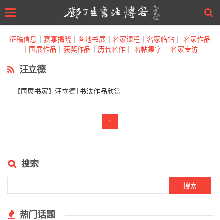
Toggle
navigation
Skip
to
征稿信息
｜
赛事揭晓
｜
各地书展
｜
名家课程
｜
名家临帖
｜
名家作品
main
｜
国展作品
｜
获奖作品
｜
历代名作
｜
名帖集字
｜
名家专访
content
汪立德
【国展书家】汪立德|书法作品欣赏
1
搜索
热门话题