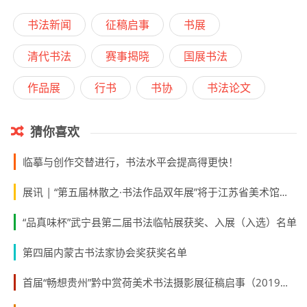
书法新闻
征稿启事
书展
清代书法
赛事揭晓
国展书法
作品展
行书
书协
书法论文
猜你喜欢
临摹与创作交替进行，书法水平会提高得更快！
展讯 | “第五届林散之·书法作品双年展”将于江苏省美术馆展出（展览时间2018.12.26—2019.1.5）
“品真味杯”武宁县第二届书法临帖展获奖、入展（入选）名单
第四届内蒙古书法家协会奖获奖名单
首届“畅想贵州”黔中赏荷美术书法摄影展征稿启事（2019年05月31日截稿）