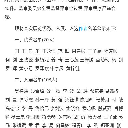
40件。监审委员会全程监督评审全过程,评审程序严谨合
规。
现将本次展览优秀、入展、入选
作者
名单公示如下:
一、优秀名单(20人)
田 丰 任 乐 王永恒 范 耿 周建彬 王子豪 蒋芳顺
何 剑 王孜锐 赖禛龙 姜 奇 王心茂 王梓诚 童幼幼 杨 剑
罗 辉 黄小易 罗泽钦 牛宇辰 黄梓健
二、入展名单(103人)
吴祎炜 段雪婵 沈一扬 李 波 童 玮 邹燕姿 易鑫权
刘 夏 谭彩霞 孙一丹 贺 强 汤钰琪 陈旭辉 张馨月 付 敏
高德忠 李 丹 佟怡昆 李剑波 金晓锋 潘艺帆 殷贤廷 肖博
宇 杨云磊 李国贤 符勇琴 黄志敏 周 奇 杨大易 王子潇 袁
飞 朱斌斌 童 君 李 易 何昌彬 程青山 李 瞻 郑亚洲 张