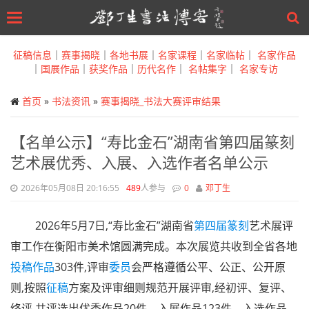
Toggle
navigation
Skip
to
征稿信息
｜
赛事揭晓
｜
各地书展
｜
名家课程
｜
名家临帖
｜
名家作品
main
｜
国展作品
｜
获奖作品
｜
历代名作
｜
名帖集字
｜
名家专访
content
首页
»
书法资讯
»
赛事揭晓_书法大赛评审结果
【名单公示】“寿比金石”湖南省第四届篆刻
艺术展优秀、入展、入选作者名单公示
2026年05月08日 20:16:55
489
人参与
0
邓丁生
2026年5月7日,“寿比金石”湖南省
第四届
篆刻
艺术展评
审工作在衡阳市美术馆圆满完成。本次展览共收到全省各地
投稿
作品
303件,评审
委员
会严格遵循公平、公正、公开原
则,按照
征稿
方案及评审细则规范开展评审,经初评、复评、
终评,共评选出优秀作品20件、入展作品123件、入选作品