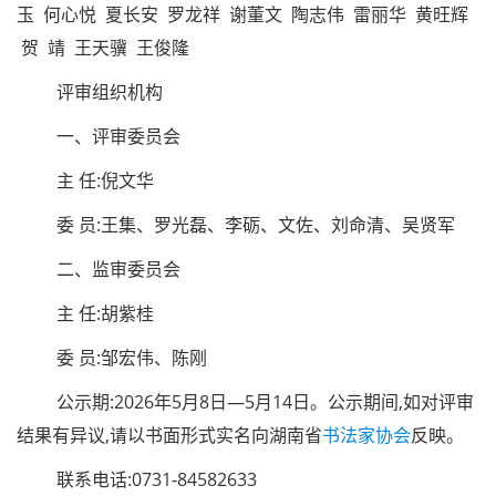
玉 何心悦 夏长安 罗龙祥 谢董文 陶志伟 雷丽华 黄旺辉
贺 靖 王天骥 王俊隆
评审组织机构
一、评审委员会
主 任:倪文华
委 员:王集、罗光磊、李砺、文佐、刘命清、吴贤军
二、监审委员会
主 任:胡紫桂
委 员:邹宏伟、陈刚
公示期:2026年5月8日—5月14日。公示期间,如对评审
结果有异议,请以书面形式实名向湖南省
书法家协会
反映。
联系电话:0731-84582633