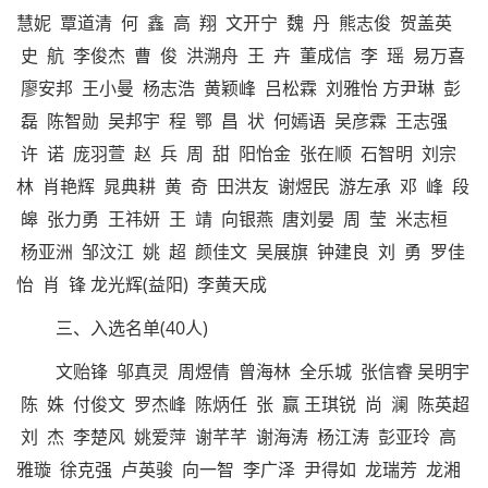
慧妮 覃道清 何 鑫 高 翔 文开宁 魏 丹 熊志俊 贺盖英
史 航 李俊杰 曹 俊 洪溯舟 王 卉 董成信 李 瑶 易万喜
廖安邦 王小曼 杨志浩 黄颖峰 吕松霖 刘雅怡 方尹琳 彭
磊 陈智勋 吴邦宇 程 鄂 昌 状 何嫣语 吴彦霖 王志强
许 诺 庞羽萱 赵 兵 周 甜 阳怡金 张在顺 石智明 刘宗
林 肖艳辉 晁典耕 黄 奇 田洪友 谢煜民 游左承 邓 峰 段
皞 张力勇 王祎妍 王 靖 向银燕 唐刘晏 周 莹 米志桓
杨亚洲 邹汶江 姚 超 颜佳文 吴展旗 钟建良 刘 勇 罗佳
怡 肖 锋 龙光辉(益阳) 李黄天成
三、入选名单(40人)
文贻锋 邬真灵 周煜倩 曾海林 全乐城 张信睿 吴明宇
陈 姝 付俊文 罗杰峰 陈炳任 张 赢 王琪锐 尚 澜 陈英超
刘 杰 李楚风 姚爱萍 谢芊芊 谢海涛 杨江涛 彭亚玲 高
雅璇 徐克强 卢英骏 向一智 李广泽 尹得如 龙瑞芳 龙湘