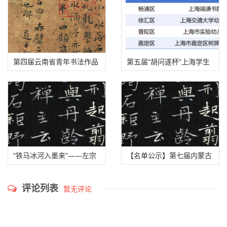
第四届云南省青年书法作品
第五届“胡问遂杯”上海学生
提名展入展名单
书法展获奖、入展、入围名
单公示
“铁马冰河入墨来”——左宗
【名单公示】第七届内蒙古
棠收复新疆主题书法展拟入
自治区篆刻作品展入展名单
评论列表
暂无评论
展名单公示