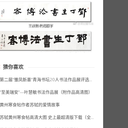
猜你喜欢
第二届“雏凤新墨”青海书坛20人书法作品展评选评审公示
"至美瑞安"—叶慧敏书法作品展（附作品高清图）
黄州寒食帖作者苏轼的爱情故事
苏轼黄州寒食帖高清大图 史上最超清版下载（全卷709MB）