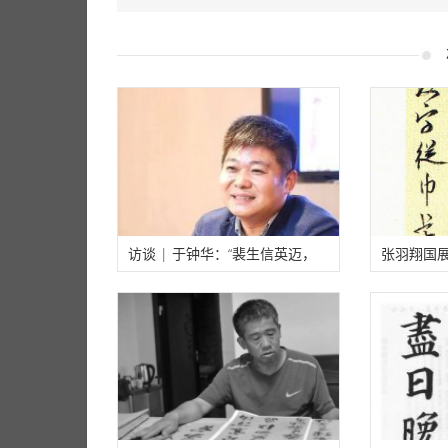
访谈 | 于钟华：“裴生信英迈，
张羽翔国
屈起多才华”
学视频分