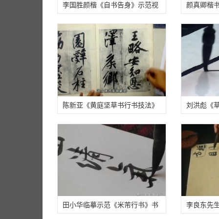
李国胜颜楷《自书告身》示范视
颜真卿楷
频
高清图（7
陈新亚《黄庭坚草书行书技法》
刘洪彪《草
书法视频讲座（2小时课程）
27分钟）
田小华临摹示范《米芾行书》书
李良东先