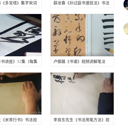
书《多宝塔》集字宋词
薛龙春《孙过庭书谱技法》书法
3图）
视频讲座（2小时课程）
书讲座》32集（每集
卢御晨《书谱》视频讲解笔法
（近2小时视频）
生《米芾行书》书法视
李良东先生《书法用笔方法》视