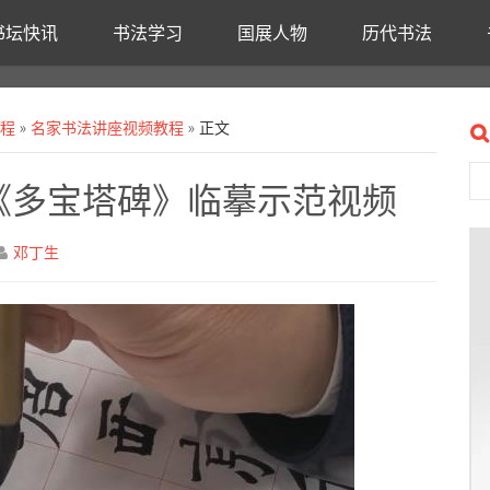
书坛快讯
书法学习
国展人物
历代书法
课程
»
名家书法讲座视频教程
» 正文
讲《多宝塔碑》临摹示范视频
邓丁生