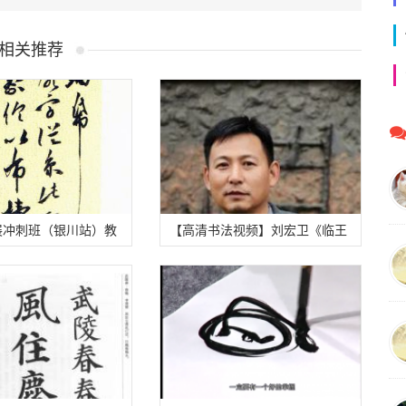
相关推荐
展冲刺班（银川站）教
【高清书法视频】刘宏卫《临王
享
羲之十七帖》