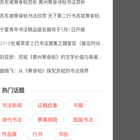
苏东坡寒食帖赏析 黄州寒食诗帖书法赏析
苏东坡寒食帖书法欣赏 天下第二行书苏轼寒食帖
宁夏青年书法精品提名展将于5月1日开展
2018杜甫草堂上巳书法雅集之魏爱臣（展览时间2018年4月18日-5月2日）
刘亚娇：苏轼《黄州寒食帖》的文学价值与审美价值
曲晓飞：从《寒食帖》探究苏轼的书法境界
热门话题
书法新闻
征稿启事
书展
清代书法
赛事揭晓
国展书法
作品展
行书
书协