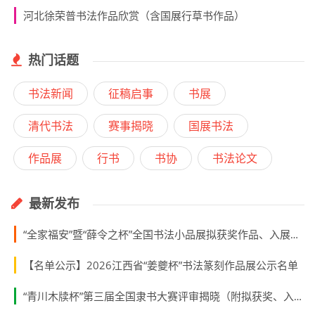
河北徐荣普书法作品欣赏（含国展行草书作品）
热门话题
书法新闻
征稿启事
书展
清代书法
赛事揭晓
国展书法
作品展
行书
书协
书法论文
最新发布
“全家福安”暨“薛令之杯”全国书法小品展拟获奖作品、入展作品、入围名单
【名单公示】2026江西省“姜夔杯”书法篆刻作品展公示名单
“青川木牍杯”第三届全国隶书大赛评审揭晓（附拟获奖、入展作者名单）