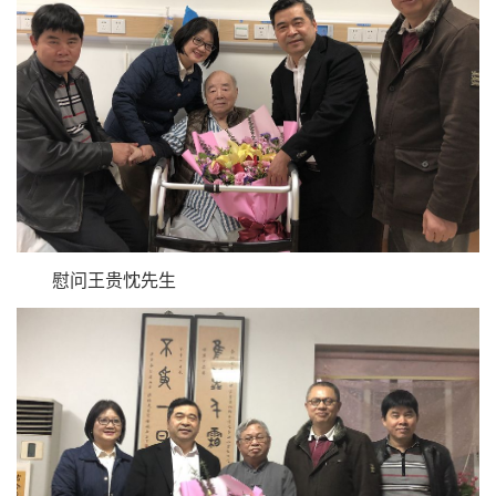
慰问王贵忱先生