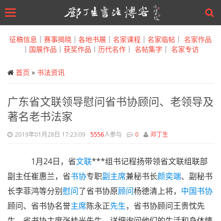
Toggle
navigation
Skip
to
征稿信息
｜
赛事揭晓
｜
各地书展
｜
名家课程
｜
名家临帖
｜
名家作品
main
｜
国展作品
｜
获奖作品
｜
历代名作
｜
名帖集字
｜
名家专访
content
首页
»
书法资讯
广东省文联领导慰问省书协顾问、老领导及
著名老书法家
2019年01月28日 17:23:09
5556
人参与
0
邓丁生
1月24日，省
文联
***组书记程扬带领省文联组联部
副主任崔惠兰，省
书协
专职
副主席
兼秘书长
颜奕端
、副秘书
长李菲鸿等分别
慰问
了省书协原
顾问
杨德清上将，
中国书协
顾问、省书协名誉
主席
陈永正
先生
，省书协顾问王贵忱先
生，省书协主席张桂光先生，详细询问他们的生活和身体情