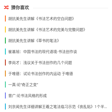
猜你喜欢
胡抗美先生讲解《书法艺术的空白问题》
胡抗美先生讲解《书法艺术的完美与完整问题》
胡抗美先生讲解《草书的笔法》
崔基旭：中国书法的现代语境-书法创作谈
李尚才：浅议关于书法创作的几个问题
于唯德：试论书法创作的内运动 于唯德
一真:论“奇正之变”
曾广:论书法风格的形成
刘京闻先生详细讲解王羲之笔法临习示范《丧乱贴》1个半小时视频