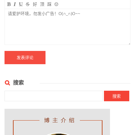
好
顶
踩
搜索