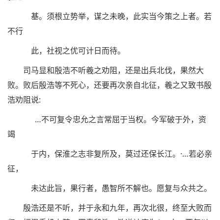
基。须根立势举，谋之未晚，此实当今策之上者。若
不行
此，社视之优可计日而待。
司马显和殷浩不听羲之劝阻，还是出兵北伐，果然大
败。败后殷浩等不死心，还要再次亲自北征，羲之又致书殷
浩劝阻说:
…不可复令忠允之言常屈于当权。今军破于外，资
竭
于内，保淮之志非复所及，莫过还保长江。·…若必亲
征，
未达此旨，果行者，愚智所不解也。愿复与众共之。
殷浩还是不听，并于永和九年，再次北很，终至大败而