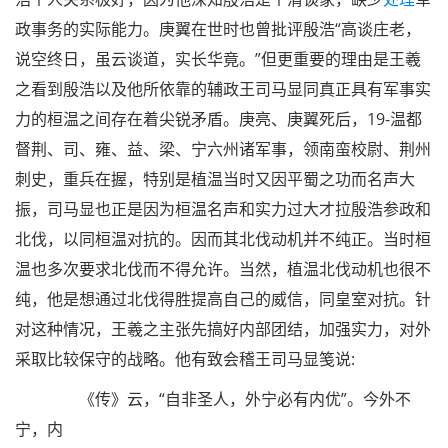
政事务的实际能力。庚翼在世时也曾批评殷浩“高谈庄老，
说空终日，虽云谈道，实长华竟。”但更重要的理由是王羲
之看到殷浩以及他所依靠的辅政王司马显同真正具有军事实
力的桓温之间存在着尖锐矛盾。庚亮、庚翼死后，19-温都
督荆、司、雍、益、梁、宁六州诸军事，领南蛮校尉、荆州
刺史，重兵在握，特别是植温当时又因平蜀之功而名声大
振，司马显也正是因为桓温名声和实力过大才拉殷浩参政和
北伐，以同桓温对抗的。因而其北伐动机并不纯正。当时桓
温也多次要求北伐而不得允许。当然，植温北伐动机也很不
纯，他是想通过北伐得胜提高自己的威信，同皇室对抗。针
对这种情况，王羲之主张先搞好内部团结，加强实力，对外
采取比较保守的战略。他有致会稽王司马显笺说:
《传》云，“自非圣人，外宁必有内优”。今外不
宁，内