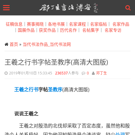
Toggle
navigation
Skip
to
征稿信息
｜
赛事揭晓
｜
各地书展
｜
名家课程
｜
名家临帖
｜
名家作品
main
｜
国展作品
｜
获奖作品
｜
历代名作
｜
名帖集字
｜
名家专访
content
首页
»
当代书法作品_当代书法网
王羲之行书字帖圣教序(高清大图版)
2019年01月10日 15:33:45
236537
人参与
0
邓丁生
王羲之
行书
字帖
圣教序
(高清大图版)
说说王羲之
王羲之对殷浩的北伐却采取了否定态度，虽然他和殷
浩个人关系极好，因为他深知殷浩是个清谈家，缺少
处理
军