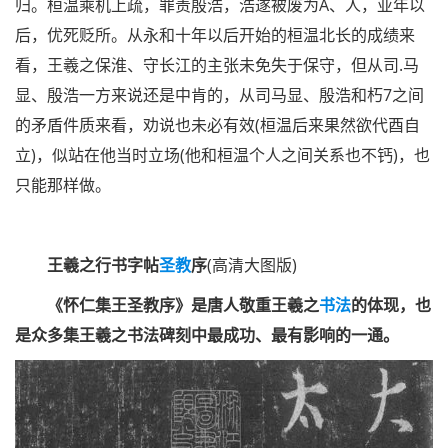
归。桓温乘机上疏，罪责殷浩，浩遂被废为A、人，亚年以
后，优死贬所。从永和十年以后开始的桓温北长的成绩来
看，王羲之保淮、守长江的主张未免失于保守，但从司.马
显、殷浩一方来说还是中肯的，从司马显、殷浩和朽7之间
的矛盾件质来看，劝说也未必有效(桓温后来果然欲代酉自
立)，似站在他当时立场(他和桓温个人之间关系也不钙)，也
只能那样做。
王羲之行书字帖
圣教
序
(高清大图版)
《怀仁集王圣教序》是唐人敬重王羲之
书法
的体现，也
是众多集王羲之书法碑刻中最成功、最有影响的一通。