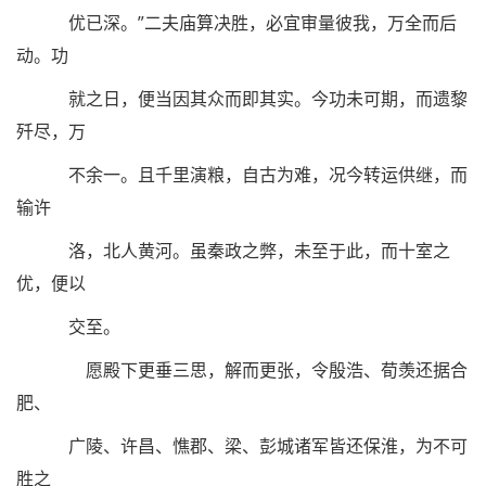
优已深。”二夫庙算决胜，必宜审量彼我，万全而后
动。功
就之日，便当因其众而即其实。今功未可期，而遗黎
歼尽，万
不余一。且千里演粮，自古为难，况今转运供继，而
输许
洛，北人黄河。虽秦政之弊，未至于此，而十室之
优，便以
交至。
愿殿下更垂三思，解而更张，令殷浩、荀羡还据合
肥、
广陵、许昌、憔郡、梁、彭城诸军皆还保淮，为不可
胜之