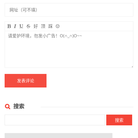
好
顶
踩
搜索