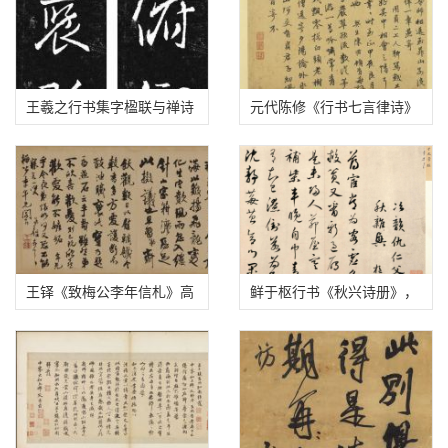
王羲之行书集字楹联与禅诗
元代陈修《行书七言律诗》
高清图
王铎《致梅公李年信札》高
鲜于枢行书《秋兴诗册》，
清图
晚年之作，俊爽劲健！