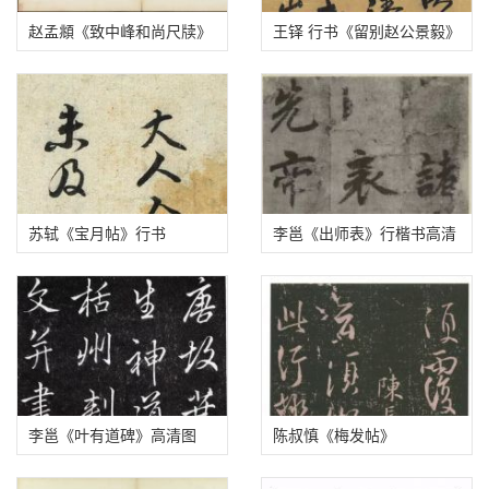
赵孟頫《致中峰和尚尺牍》
王铎 行书《留别赵公景毅》
（醉梦帖）
高清单字版
苏轼《宝月帖》行书
李邕《出师表》行楷书高清
图
李邕《叶有道碑》高清图
陈叔慎《梅发帖》
（注释版）