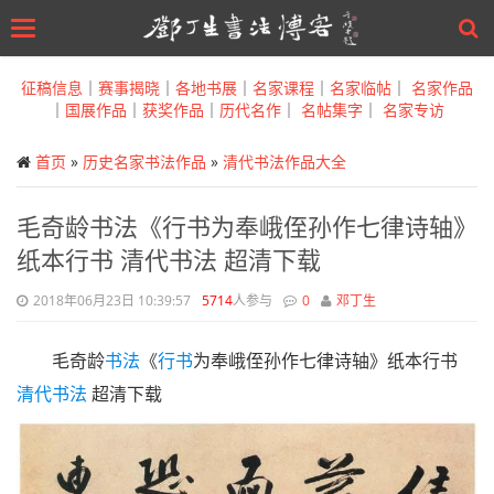
Toggle
navigation
Skip
to
征稿信息
｜
赛事揭晓
｜
各地书展
｜
名家课程
｜
名家临帖
｜
名家作品
main
｜
国展作品
｜
获奖作品
｜
历代名作
｜
名帖集字
｜
名家专访
content
首页
»
历史名家书法作品
»
清代书法作品大全
毛奇龄书法《行书为奉峨侄孙作七律诗轴》
纸本行书 清代书法 超清下载
2018年06月23日 10:39:57
5714
人参与
0
邓丁生
毛奇龄
书法
《
行书
为奉峨侄孙作七律诗轴》纸本行书
清代书法
超清下载