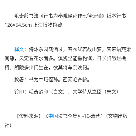
毛奇龄书法《行书为奉峨侄孙作七律诗轴》纸本行书
126×54.5cm 上海博物馆藏
释文
：侍沐东园载酒过，春衣犹若故山萝。客来语燕梁
间静，风定看花水面多。溪浅坐能垂钓饵，日长归恐烂樵
柯。朗陵多少门生在，欲其将车奈晚何。
款署：书为奉峨侄孙。西河毛奇龄。
钤印：毛奇龄印（白文）、文学侍从之臣（朱文）
【资料来源】《
中国
法书全集》-16-清代1（文物出版
社）