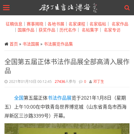
Toggle
navigation
Skip
to
征稿信息
｜
赛事揭晓
｜
各地书展
｜
名家课程
｜
名家临帖
｜
名家作品
main
｜
国展作品
｜
获奖作品
｜
历代名作
｜
名帖集字
｜
名家专访
content
首页
»
书法国展
»
书法展览作品集
全国第五届正体书法作品展全部高清入展作
品
2021年01月10日 00:12:45
27436
人参与
0
邓丁生
全国
第五届正体
书法作品展
览于2021年1月8日（星期
五）上午10:00在中铁青岛世界博览城（山东省青岛市西海
岸新区三沙路3399号）开幕。