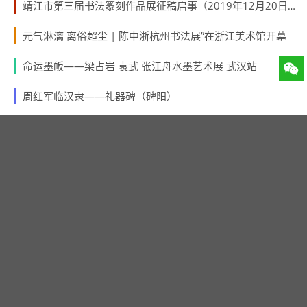
靖江市第三届书法篆刻作品展征稿启事（2019年12月20日截稿）
元气淋漓 离俗超尘 | 陈中浙杭州书法展”在浙江美术馆开幕
命运墨皈——梁占岩 袁武 张江舟水墨艺术展 武汉站
周红军临汉隶——礼器碑（碑阳）
陈才俊书法作品网展【十二届国展人物篇】隶书入展
2019“中国书法·年展”将征稿，综合评审前100名，具备加入中国书法家协会的条件之一
热门话题
书法新闻
征稿启事
书展
清代书法
赛事揭晓
国展书法
作品展
行书
书协
书法论文