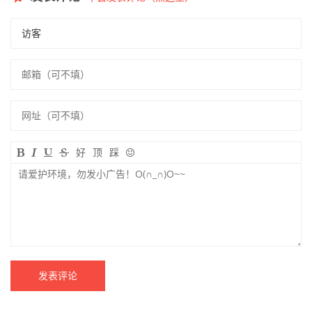
好
顶
踩