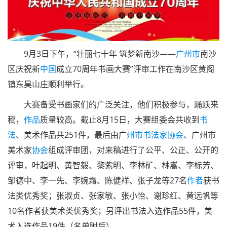
9月3日下午，“壮丽七十年 筑梦新南沙——
广州市
南沙
区庆祝新
中国
成立70周年书画大赛”评审工作在南沙区黄阁
镇东昊山庄顺利举行。
大赛备受书画家们的广泛关注，他们积极参与，踊跃来
稿，
作品
质量较高。截止8月15日，大赛组委会共收到
书
法
、美术作品共251件，最后由广
州市
书法家协会
、广州市
美术家
协会
组成评审团，对来稿进行了公平、公正、公开的
评审，叶起明、黄智毅、黎紫明、李林矿、林嵩、李标芳、
邹德中、李一先、李婉霜、陈健祥、张子龙等27名
作者
获书
法类优秀奖；张淑贞、张家敏、张小怡、谢珍红、黄远帆等
10名作者获美术类优秀奖；另评出书法入选作品55件，美
术入选作品19件（名单附后）。