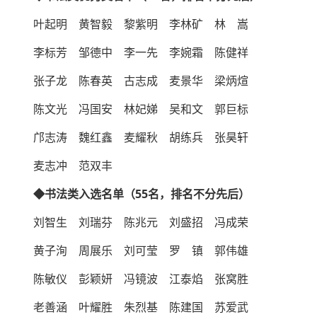
叶起明 黄智毅 黎紫明 李林矿 林 嵩
李标芳 邹德中 李一先 李婉霜 陈健祥
张子龙 陈春英 古志成 麦景华 梁炳煊
陈文光 冯国安 林妃娣 吴和文 郭巨标
邝志涛 魏红鑫 麦耀秋 胡练兵 张昊轩
麦志冲 范双丰
◆书法类入选名单（55名，排名不分先后）
刘智生 刘瑞芬 陈兆元 刘盛招 冯成荣
黄子洵 周展乐 刘可莹 罗 镇 郭伟雄
陈敏仪 彭颖妍 冯镜波 江泰焰 张窝胜
老善涵 叶耀胜 朱烈基 陈建国 苏爱武