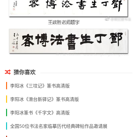
猜你喜欢
李阳冰《三坟记》篆书高清版
李阳冰《滑台新驿记》篆书高清版
李阳冰篆书《千字文》高清版
全国50位书法名家临摹历代经典碑帖作品邀请展