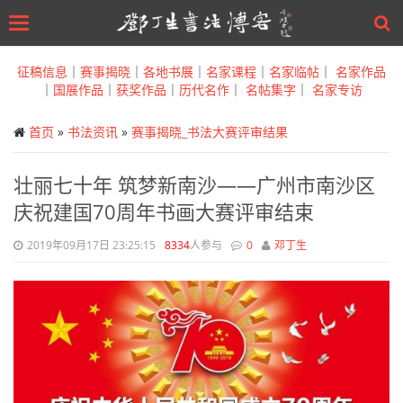
Toggle
navigation
Skip
to
征稿信息
｜
赛事揭晓
｜
各地书展
｜
名家课程
｜
名家临帖
｜
名家作品
main
｜
国展作品
｜
获奖作品
｜
历代名作
｜
名帖集字
｜
名家专访
content
首页
»
书法资讯
»
赛事揭晓_书法大赛评审结果
壮丽七十年 筑梦新南沙——广州市南沙区
庆祝建国70周年书画大赛评审结束
2019年09月17日 23:25:15
8334
人参与
0
邓丁生