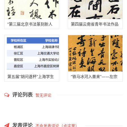
“第三届北京书法篆刻新人
第四届云南省青年书法作品
新作展”入展名单公示
提名展入展名单
第五届“胡问遂杯”上海学生
“铁马冰河入墨来”——左宗
书法展获奖、入展、入围名
棠收复新疆主题书法展拟入
评论列表
暂无评论
单公示
展名单公示
发表评论
不会发表评论（点这里）