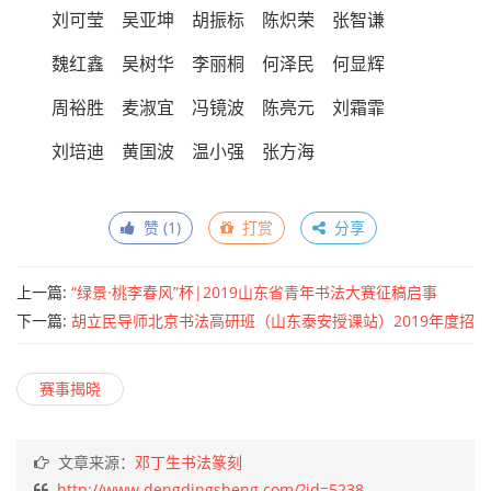
刘可莹 吴亚坤 胡振标 陈炽荣 张智谦
魏红鑫 吴树华 李丽桐 何泽民 何显辉
周裕胜 麦淑宜 冯镜波 陈亮元 刘霜霏
刘培迪 黄国波 温小强 张方海
赞 (
1
)
打赏
分享
上一篇:
“绿景·桃李春风”杯|2019山东省青年书法大赛征稿启事
（2019年9月30日截稿）
下一篇:
胡立民导师北京书法高研班（山东泰安授课站）2019年度招
生启示
赛事揭晓
文章来源：
邓丁生书法篆刻
http://www.dengdingsheng.com/?id=5238