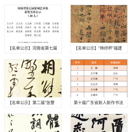
书大赛评审揭晓（附拟获
中石杯”书法篆刻展获奖、
奖、入展作者名单）
入展名单
【名单公示】河南省第七届
【名单公示】“林纾杯”福建
篆刻艺术展获奖、入展、入
省第一届青年书法篆刻作品
选名单公示
展获奖、入展、入围名单
【名单公示】第二届“张謇
第十届广东省新人新作书法
奖”全国书法大展获奖、入
展入展名单公示
展名单