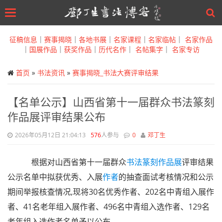
Toggle
navigation
Skip
to
征稿信息
｜
赛事揭晓
｜
各地书展
｜
名家课程
｜
名家临帖
｜
名家作品
main
｜
国展作品
｜
获奖作品
｜
历代名作
｜
名帖集字
｜
名家专访
content
首页
»
书法资讯
»
赛事揭晓_书法大赛评审结果
【名单公示】山西省第十一届群众书法篆刻
作品展评审结果公布
2026年05月12日 21:04:13
576
人参与
0
邓丁生
根据对山西省第十一届群众
书法篆刻
作品展
评审结果
公示名单中拟获优秀、入展
作者
的抽查面试考核情况和公示
期间举报核查情况,现将30名优秀作者、202名中青组入展作
者、41名老年组入展作者、496名中青组入选作者、129名
老年组入选作者名单予以公布。