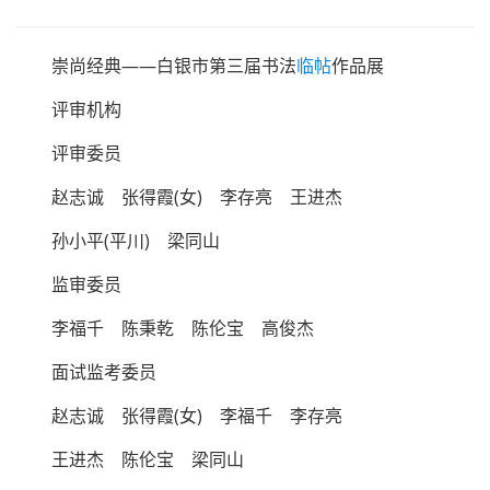
崇尚经典——白银市第三届书法
临帖
作品展
评审机构
评审委员
赵志诚 张得霞(女) 李存亮 王进杰
孙小平(平川) 梁同山
监审委员
李福千 陈秉乾 陈伦宝 高俊杰
面试监考委员
赵志诚 张得霞(女) 李福千 李存亮
王进杰 陈伦宝 梁同山