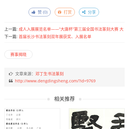
赞 (
0
)
打赏
分享
上一篇:
成人入展展览名单——“大唐杯”第三届全国书法篆刻大赛 大
唐杯大赛官微 大唐杯大赛官微 2025年06月15日 22:02 广西
下一篇:
首届长沙书法篆刻双年展获奖、入展名单
赛事揭晓
文章来源：
邓丁生书法篆刻
http://www.dengdingsheng.com/?id=9769
相关推荐