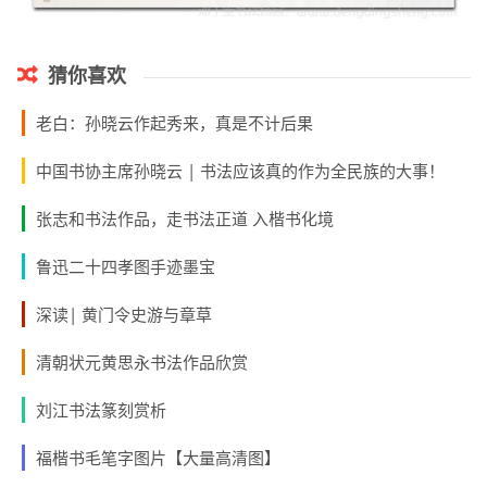
猜你喜欢
老白：孙晓云作起秀来，真是不计后果
中国书协主席孙晓云 | 书法应该真的作为全民族的大事！
张志和书法作品，走书法正道 入楷书化境
鲁迅二十四孝图手迹墨宝
深读| 黄门令史游与章草
清朝状元黄思永书法作品欣赏
刘江书法篆刻赏析
福楷书毛笔字图片【大量高清图】