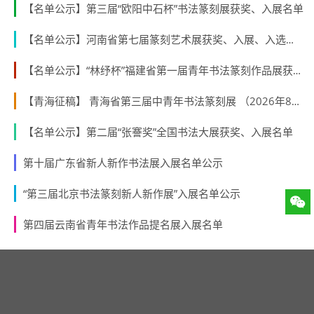
【名单公示】第三届“欧阳中石杯”书法篆刻展获奖、入展名单
【名单公示】河南省第七届篆刻艺术展获奖、入展、入选名单公示
【名单公示】“林纾杯”福建省第一届青年书法篆刻作品展获奖、入展、入围名单
【青海征稿】 青海省第三届中青年书法篆刻展 （2026年8月31日截稿）
【名单公示】第二届“张謇奖”全国书法大展获奖、入展名单
第十届广东省新人新作书法展入展名单公示
“第三届北京书法篆刻新人新作展”入展名单公示
第四届云南省青年书法作品提名展入展名单
最新评论
访客
2026年03月18日