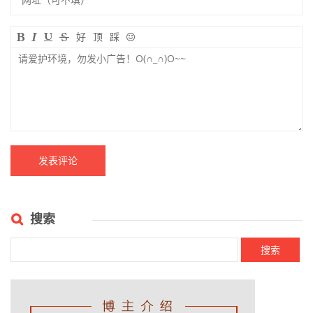
好
顶
踩
搜索