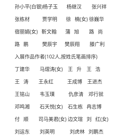
孙小平(白银)杨子玉 杨继汉 张兴祥
张栋材 贾学明 徐 楠(女) 徐巍华
宿丽娟(女) 靳文翰 蒲 旭 路 尚
路 鹏 樊辰宇 樊辰翔 滕广利
入展作品作者(102人,按姓氏笔画排序)
丁建华 马熠涛(女) 王 升 王 浩
王 涛 王永红 王成博 王进杰
王铭山 韦玉璞 仇彦清 邓行就
邓鸣湘 石天悦(女) 石生栋 冉志博
付 顺 司马美君(女) 边文瑄 刘 红(女)
刘运东 刘英明 刘虎林 刘鹏杰