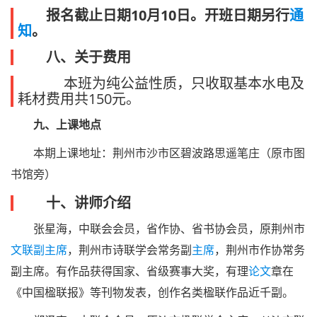
报名截止日期10月10日
。开班日期另行
通
知
。
八、关于费用
本班为纯公益性质，只收取基本水电及
耗材费用共150元。
九、上课地点
本期上课地址：荆州市沙市区碧波路思遥笔庄（原市图
书馆旁）
十、讲师介绍
张星海，中联会会员，省作协、省书协会员，原荆州市
文联
副主席
，荆州市诗联学会常务副
主席
，荆州市作协常务
副主席。有作品获得国家、省级赛事大奖，有理
论文
章在
《中国楹联报》等刊物发表，创作名类楹联作品近千副。