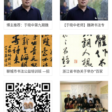
博主推荐：于晓中第九期魏
【于晓中老师】魏碑书法专
碑网络教学高研班开始招生
修班（2021年5月1-3日正
（半年）
式授课）
聊城市书法公益培训班 —招
浙江省书协关于举办“‘百家
生简章
创作’研修班”的招生启事