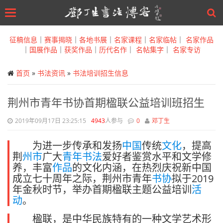
Toggle
navigation
Skip
to
征稿信息
｜
赛事揭晓
｜
各地书展
｜
名家课程
｜
名家临帖
｜
名家作品
main
｜
国展作品
｜
获奖作品
｜
历代名作
｜
名帖集字
｜
名家专访
content
首页
»
书法资讯
»
书法培训招生信息
荆州市青年书协首期楹联公益培训班招生
2019年09月17日 23:25:15
4943
人参与
0
邓丁生
为进一步传承和发扬
中国
传统
文化
，提高
荆
州市
广大
青年
书法
爱好者鉴赏水平和文学修
养，丰富
作品
的文化内涵，在热烈庆祝新中国
成立七十周年之际，荆州市青年
书协
拟于2019
年金秋时节，举办首期楹联主题公益培训
活
动
。
楹联，是中华民族特有的一种文学艺术形