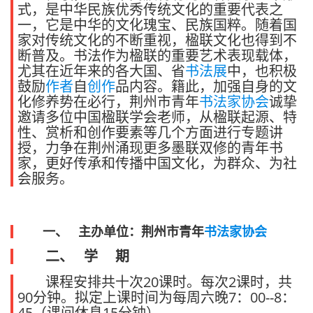
式，是中华民族优秀传统文化的重要代表之
一，它是中华的文化瑰宝、民族国粹。随着国
家对传统文化的不断重视，楹联文化也得到不
断普及。书法作为楹联的重要艺术表现载体，
尤其在近年来的各大国、省
书法展
中，也积极
鼓励
作者
自
创作
品内容。籍此，加强自身的文
化修养势在必行，荆州市青年
书法家协会
诚挚
邀请多位中国楹联学会老师，从楹联起源、特
性、赏析和创作要素等几个方面进行专题讲
授，力争在荆州涌现更多墨联双修的青年书
家，更好传承和传播中国文化，为群众、为社
会服务。
一、
主办单位
：荆州市青年
书法家
协会
二、 学 期
课程安排共十次20课时。每次2课时，共
90分钟。拟定上课时间为每周六晚7：00--8：
45（课间休息15分钟）