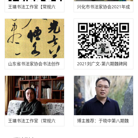
王墉书法工作室【常规六
兴化市书法家协会2021年成
期】招生启事（2021年4月
人书法培训班招生简章
中旬开始至2022年3月下旬
结束）
山东省书法家协会书法创作
2021刘广文-第六期魏碑网
高级研修班（一年制非脱
络班（大字、中楷）
产）2021年招生简章
王墉书法工作室（常规六
博主推荐：于晓中第八期魏
期）招生启事
碑网络教学高研班开始招生