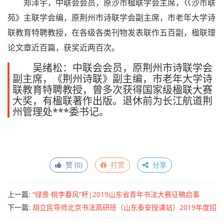
郑泽宇，中联会会员，原沙市楹联学会主席，巜沙市联
苑》主联学会编，原荆州市诗联学会副主席，市老年大学诗
联教育特聘教授，在各级各类刊物发表联作五百副，楹联理
论文章近百篇，获奖近两百次。
吴绪松：中联会会员，原荆州市诗联学会
副主席，《荆州诗联》副主编，市老年大学诗
联教育特聘教授，曾多次获得国家级楹联大赛
大奖，有楹联著作出版。退休前为长江航道荆
州管理处***委书记。
赞 (
0
)
打赏
分享
上一篇:
“绿景·桃李春风”杯|2019山东省青年书法大赛征稿启事
（2019年9月30日截稿）
下一篇:
胡立民导师北京书法高研班（山东泰安授课站）2019年度招
生启示