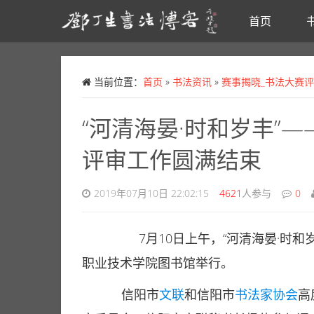
首页
Skip to main content
当前位置：
首页
»
书法资讯
»
赛事揭晓_书法大赛
“河清海晏·时和岁丰”
评审工作圆满结束
2019年07月10日 22:02:15
4621
人参与
0
7月10日上午，“河清海晏·时和岁
职业技术学院图书馆举行。
信阳市
文联
和信阳市
书法家协会
高