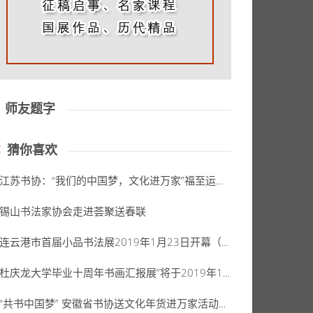
师友题字
猜你喜欢
江苏书协：“我们的中国梦，文化进万家”福至运来——江苏省千名书法家“送万福进万家”活动在泰州火车站隆重举行
锡山书法家协会走进荟聚送春联
连云港市首届小品书法展2019年1月23日开幕（附获奖作品高清图）
杜庆龙大学毕业十周年书画汇报展”将于2019年1月27日在金龙美术馆隆重开幕
“共书中国梦” 安徽省书协送文化年货进万家活动走进阜阳颍州区、太和县