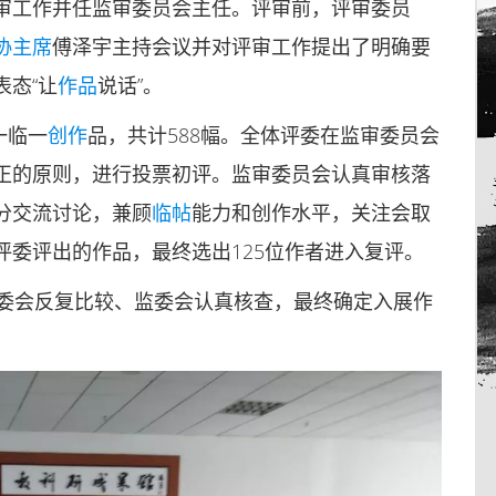
审工作并任监审委员会主任。评审前，评审委员
协
主席
傅泽宇主持会议并对评审工作提出了明确要
态“让
作品
说话”。
一临一
创作
品，共计588幅。全体评委在监审委员会
正的原则，进行投票初评。监审委员会认真审核落
分交流讨论，兼顾
临帖
能力和创作水平，关注会取
委评出的作品，最终选出125位作者进入复评。
委会反复比较、监委会认真核查，最终确定入展作