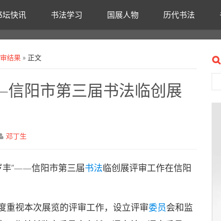
书坛快讯
书法学习
国展人物
历代书法
评审结果
» 正文
——信阳市第三届书法临创展
邓丁生
丰”——信阳市第三届
书法
临创展评审工作在信阳
度重视本次展览的评审工作，设立评审
委员
会和监