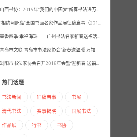
山西书协：2019年“我们的中国梦”新春书法进万家公益活动走进左权麻田
“相约河豚岛”全国书画名家作品展征稿启事（2019年3月10日截稿）
墨香四季·幸福海珠——广州书法名家新春送福活动
青岛市文联 青岛市书法家协会“新春送温暖 万福进万家”文化惠民活动走进胶州洋河镇
浏阳市书法家协会召开2018年会暨“迎新春 送福进万家”活动
热门话题
书法新闻
征稿启事
书展
清代书法
赛事揭晓
国展书法
作品展
行书
书协