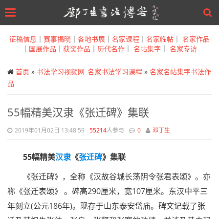
Toggle
navigation
Skip
to
征稿信息
｜
赛事揭晓
｜
各地书展
｜
名家课程
｜
名家临帖
｜
名家作品
main
｜
国展作品
｜
获奖作品
｜
历代名作
｜
名帖集字
｜
名家专访
content
首页
»
书法学习视频网_名家书法学习课程
»
名家名帖集字书法作
品
55幅精美汉隶《张迁碑》集联
2019年01月02日 13:48:59
55214
人参与
0
邓丁生
55幅精美
汉隶
《
张迁碑
》集联
《张迁碑》，全称《汉故谷城长荡阴令张君表颂》。亦
称《张迁表颂》 。碑高290厘米，宽107厘米。东汉中平三
年刻立(公元186年)。现存于山东泰安岱庙。碑文记载了张