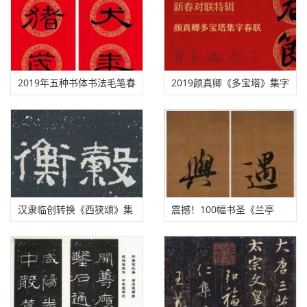
书法集字
书法集联
张迁碑集字
文章来源：
邓丁生书法篆刻
http://www.dengdingsheng.com/?id=2407
相关推荐
王羲之行书集字楹联与禅诗
王羲之圣教序集字作品帖_
圣教序集字书法作品