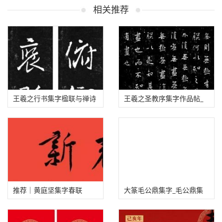
1
2
3
4
5
6
下一页
显示全文
赞 (
7
)
打赏
分享
上一篇:
开集字先河的《怀仁集王圣教序》集联
下一篇:
100幅精美《石门颂》集联作品震撼来袭（高清版）