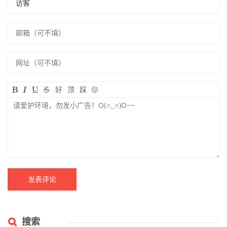
字对联100幅
序》集字对联作品（高清
图）
100幅精美《石门颂》集联
开集字先河的《怀仁集王圣
作品震撼来袭（高清版）
教序》集联
精美草书《书谱》集联20
见过最好的米芾行书集联，
幅，高清版
可用于书房联
评论列表
暂无评论