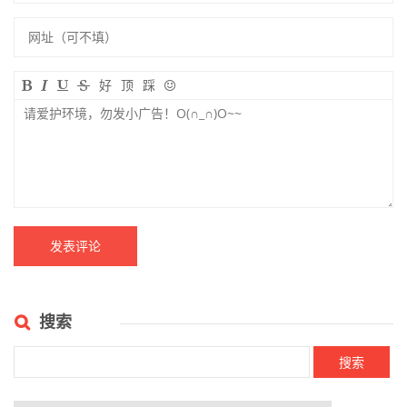
好
顶
踩
搜索