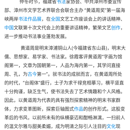
仲冬时节，福建省
书法
家协会、中共漳州市委宣传
部、漳州市文学艺术界联合会联合主办 “黄道周奖”第一届海
峡两岸
书法作品展
，在
全国
文艺工作座谈会上的讲话精神、
中国
文联第十次文代会上的重要讲话精神，繁荣文艺
创作
，
进一步推动书法事业蓬勃发展。
黄道周是明末漳浦铜山人(今福建省东山县)，明末大
儒、思想家、易学家、书法家。徐霞客评黄道周“字画为馆
阁第一，文章为国朝第一，人品为海内第一，其学问直接
周、孔，为
古今
第一”。就书法的成就而言，在黄道周所处
的时代，“台阁体”盛行，士子为求干禄竞相摹习，横平竖直
十分拘谨，缺乏生气，使书法失去了艺术情趣和个人风格。
因此，以黄道周为代表的具有强烈探索精神的明末书家群
体，力求变革图新，探索巨轴图式
作品
的创作形式。这股变
革后的书风，以前所未有的纵横豪迈和酣畅淋漓，一扫前人
的温文尔雅与甜美柔媚，成为明清之际引人注目的
文化
现