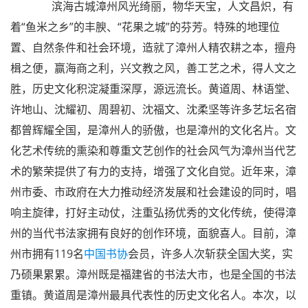
滨海古城漳州风光绮丽，物华天宝，人文昌炽，有
着“鱼米之乡”的丰腴、“花果之城”的芬芳。特殊的地理位
置、自然条件和社会环境，造就了漳州人精农耕之本，擅舟
楫之便，赢海商之利，兴文教之风，善工艺之术，得人文之
胜，历史文化积淀凝重深厚，源远流长。黄道周、林语堂、
许地山、沈耀初、周碧初、沈福文、沈柔坚等许多艺坛名宿
都曾辉耀全国，是漳州人的骄傲，也是漳州的文化名片。文
化艺术传统的熏染和尊重文艺创作的社会风气为漳州当代艺
术的繁荣提供了有力的支持，增强了文化自觉。近年来，漳
州市委、市政府在大力推动经济发展和社会建设的同时，唱
响主旋律，打好主动仗，注重弘扬优秀的文化传统，使得漳
州的当代书法家拥有良好的创作环境，面貌喜人。目前，漳
州市拥有119名
中国书协
会员，许多人次斩获全国大奖，实
乃硕果累累。漳州既是福建省的书法大市，也是全国的书法
重镇。黄道周是漳州最具代表性的历史文化名人。本次，以