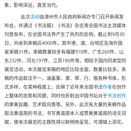
象，影响深远，直至当代。
此次
活动
由漳州市人民政府新闻办专门召开新闻发
布会，并通过《书法报》《书法》杂志等全国书法主流媒体
刊登发布，在全国书法界产生了热烈的反响，截止到9月30
日，共收到来稿近4000件，其中港、澳、台地区及海外国
家来稿31件。来稿数量较多有福建910件、广东260件、山
东232件、河北197件、江苏180件等。相较于国内同类型的
展览活动，本次展览来稿的地区比较全面，数量比较多。来
稿的作品取法不一，涵盖篆、隶、草、行、楷各种书体，形
式多样，在某种程度上，反映了近年来全国书法
作者
在创作
上整体的态势和风貌，同时也折射出中国书坛对于
书法创作
的审美旨趣、艺术取向等等。另外，此次有大量的来稿作品
取法黄道周的书法，书写黄道周本人或赞美黄道周的诗文词
赋，使本次展览的主题性得以鲜明地呈现，可谓锦上添花。