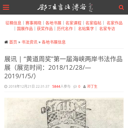
Toggle
navigation
Skip
to
征稿信息
｜
赛事揭晓
｜
各地书展
｜
名家课程
｜
名家临帖
｜
名家作品
main
｜
国展作品
｜
获奖作品
｜
历代名作
｜
名帖集字
｜
名家专访
content
首页
»
书法资讯
»
各地书展信息
展讯 | “黄道周奖”第一届海峡两岸书法作品
展（展览时间：2018/12/28/—
2019/1/5/）
2018年12月21日 22:31:37
5844
人参与
0
邓丁生