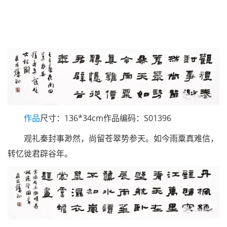
作品
尺寸：136*34cm作品编码：S01396
观礼秦封事渺然，尚留苍翠势参天。如今雨粟真难信，
转忆徙君辟谷年。