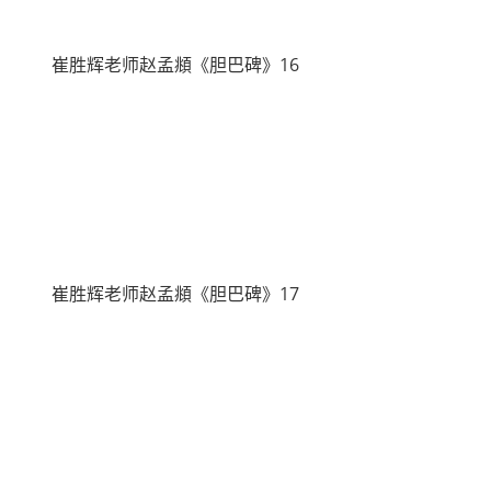
崔胜辉老师赵孟頫《胆巴碑》16
崔胜辉老师赵孟頫《胆巴碑》17