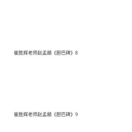
崔胜辉老师赵孟頫《胆巴碑》8
崔胜辉老师赵孟頫《胆巴碑》9