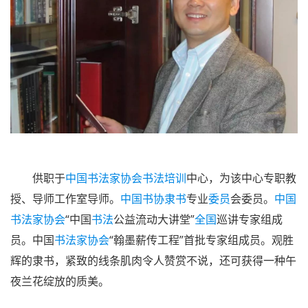
供职于
中国书法家协会
书法培训
中心，为该中心专职教
授、导师工作室导师。
中国书协
隶书
专业
委员
会委员。
中国
书法家协会
“中国
书法
公益流动大讲堂”
全国
巡讲专家组成
员。中国
书法家
协会
“翰墨薪传工程”首批专家组成员。观胜
辉的隶书，紧致的线条肌肉令人赞赏不说，还可获得一种午
夜兰花绽放的质美。