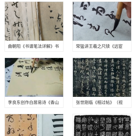
范视频
札》书法视频
曲朝阳《书谱笔法详解》书
常猛讲王羲之尺牍《远宦
法讲座视频
帖》高清视频
李良东创作白居易诗《香山
张世刚临《相过帖》（视
寺二绝》视频讲座
频）