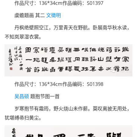
作品尺寸：136*34cm作品编码：S01397
虞蟾题画 其二
文徵明
丹枫绝壁照空江，万里青天在野航。卧展南华秋水读，
不知岚翠湿衣裳。
作品尺寸：136*34cm作品编码：S01398
吴昌硕
题抱节图一首
岁寒抱节有霜筠，野火烧山未作薪。莫叹离披无用处，
犹堪缚帚扫黄尘。