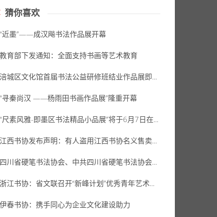
猜你喜欢
“近墨”——成汉飚书法作品展开幕
教育部下发通知：全面支持书画等艺术教育
涪城区文化馆首届书法公益研修班结业作品展即将开展（附展出作品高清图）
“寻秦尚汉 ——杨雨田书画作品展”隆重开幕
“尺素风雅-即墨区书法精品小品展”将于6月7日在东泰美术馆开展
江西书协发布声明：有人盗用江西书协名义售卖假书协会员证骗取钱财
四川省硬笔书法协会、中共四川省硬笔书法协会支部委员会送文化进警营活动
浙江书协：省文联召开“新峰计划”优秀青年艺术家座谈会
伊春书协：携手同心为企业文化建设助力