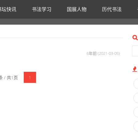
书坛快讯
书法学习
国展人物
历代书法
6年前 (2021-03-05)
 / 共1页
1