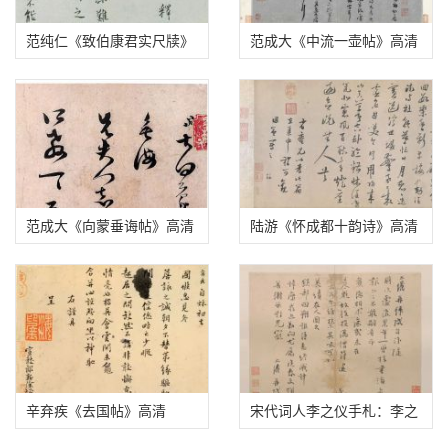
范纯仁《致伯康君实尺牍》
范成大《中流一壶帖》高清
高清
范成大《向蒙垂诲帖》高清
陆游《怀成都十韵诗》高清
图
辛弃疾《去国帖》高清
宋代词人李之仪手札：李之
仪《汴隄帖》