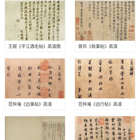
王觌《平江酒毛帖》高清图
曾巩《局事帖》高清
范仲淹《边事帖》高清
范仲淹《远行帖》高清