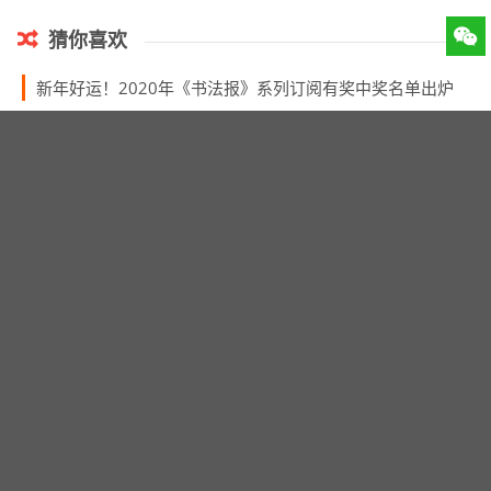
猜你喜欢
新年好运！2020年《书法报》系列订阅有奖中奖名单出炉
重磅！第七届全国教师现场书法创评暨教学论坛公告
书法提名展隶书高手云集！
第二届湖北中小学教师书法作品展览征稿启事（2020年3月20日截稿）
展览体的存在，并不是坏事?
长沙市书法家协会的2019年
历代中国书法家协会主席春联作品欣赏
2020年度丽水市青年篆刻后备人才提高班的启事
广州市书协开展“我们的中国梦”——文化进万家活动 走进南沙黄阁挥春送福