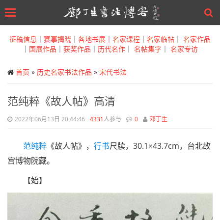
Toggle
navigation
Skip
to
征稿信息
｜
赛事揭晓
｜
各地书展
｜
名家课程
｜
名家临帖
｜
名家作品
main
｜
国展作品
｜
获奖作品
｜
历代名作
｜
名帖集字
｜
名家专访
content
首页
»
历史名家书法作品
»
宋代书法
范纯粹《故人帖》高清
2022年06月13日 20:44:46
4331
人参与
0
邓丁生
范纯粹
《故人帖》，
行书
尺牍，30.1×43.7cm，台北故
宫博物院藏。
【始】