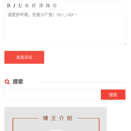
好
顶
踩
搜索